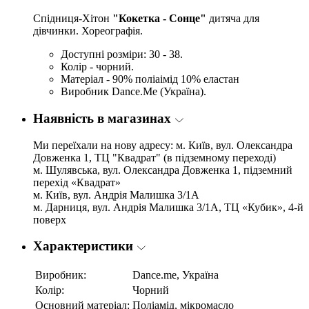
Спідниця-Хітон
"Кокетка - Сонце"
дитяча для
дівчинки. Хореографія.
Доступні розміри: 30 - 38.
Колір - чорний.
Матеріал - 90% поліаімід 10% еластан
Виробник Dance.Me (Україна).
Наявність в магазинах
Ми переїхали на нову адресу: м. Київ, вул. Олександра
Довженка 1, ТЦ "Квадрат" (в підземному переході)
м. Шулявська, вул. Олександра Довженка 1, підземний
перехід «Квадрат»
м. Київ, вул. Андрія Малишка 3/1А
м. Дарниця, вул. Андрія Малишка 3/1А, ТЦ «Кубик», 4-й
поверх
Характеристики
Виробник:
Dance.me, Україна
Колір:
Чорний
Основний матеріал:
Поліамід, мікромасло