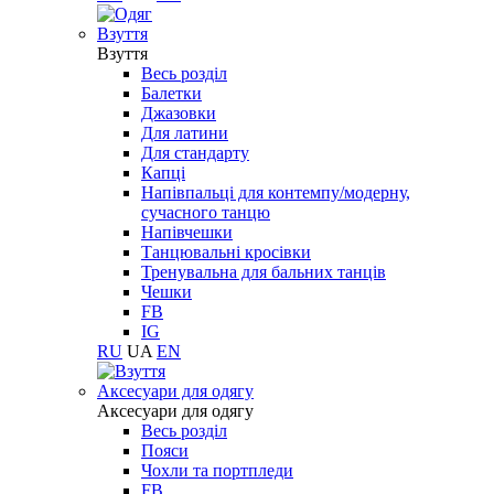
Взуття
Взуття
Весь розділ
Балетки
Джазовки
Для латини
Для стандарту
Капці
Напівпальці для контемпу/модерну,
сучасного танцю
Напівчешки
Танцювальні кросівки
Тренувальна для бальних танців
Чешки
FB
IG
RU
UA
EN
Aксесуари для одягу
Aксесуари для одягу
Весь розділ
Пояси
Чохли та портпледи
FB