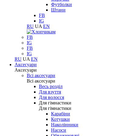
Футболки
Штани
FB
IG
RU
UA
EN
FB
IG
FB
IG
RU
UA
EN
Аксесуари
Аксесуари
Всі аксесуари
Всі аксесуари
Весь розділ
Для взуття
Для волосся
Для гімнастики
Для гімнастики
Карабіни
Котушки
Наколінники
Насоси
Обважнювачі