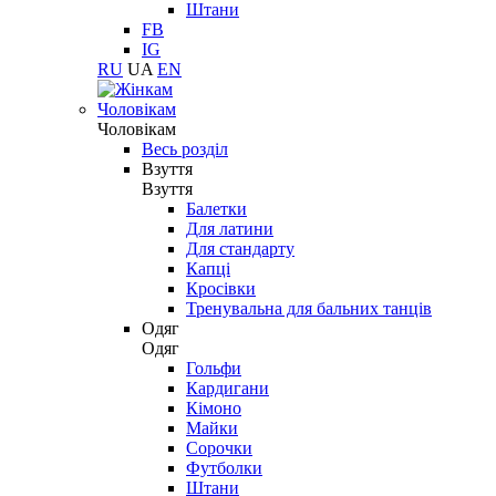
Штани
FB
IG
RU
UA
EN
Чоловікам
Чоловікам
Весь розділ
Взуття
Взуття
Балетки
Для латини
Для стандарту
Капці
Кросівки
Тренувальна для бальних танців
Одяг
Одяг
Гольфи
Кардигани
Кімоно
Майки
Сорочки
Футболки
Штани