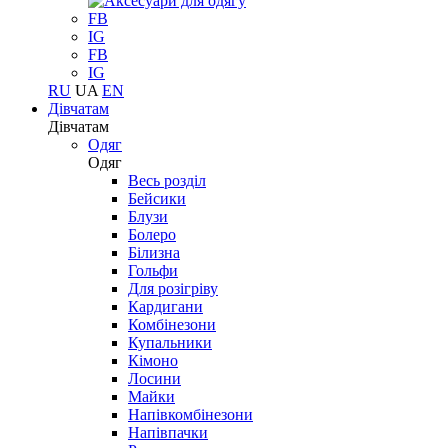
FB
IG
FB
IG
RU
UA
EN
Дівчатам
Дівчатам
Одяг
Одяг
Весь розділ
Бейсики
Блузи
Болеро
Білизна
Гольфи
Для розігріву
Кардигани
Комбінезони
Купальники
Кімоно
Лосини
Майки
Напівкомбінезони
Напівпачки