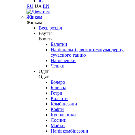
IG
RU
UA
EN
Жінкам
Жінкам
Весь розділ
Взуття
Взуття
Балетки
Напівпальці для контемпу/модерну,
сучасного танцю
Напівчешки
Чешки
Одяг
Одяг
Болеро
Білизна
Гетри
Колготи
Комбінезони
Кофти
Купальники
Лосини
Майки
Напівкомбінезони