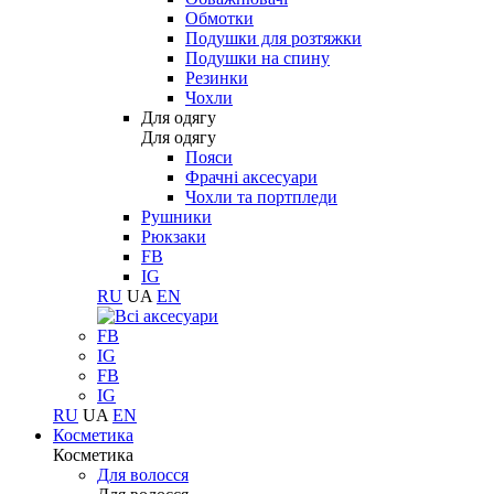
Обмотки
Подушки для розтяжки
Подушки на спину
Резинки
Чохли
Для одягу
Для одягу
Пояси
Фрачні аксесуари
Чохли та портпледи
Рушники
Рюкзаки
FB
IG
RU
UA
EN
FB
IG
FB
IG
RU
UA
EN
Косметика
Косметика
Для волосся