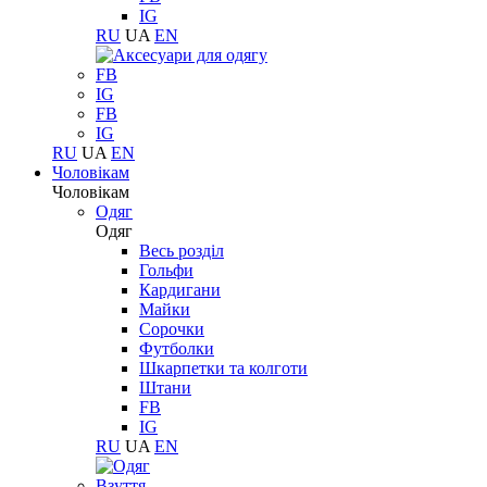
IG
RU
UA
EN
FB
IG
FB
IG
RU
UA
EN
Чоловікам
Чоловікам
Одяг
Одяг
Весь розділ
Гольфи
Кардигани
Майки
Сорочки
Футболки
Шкарпетки та колготи
Штани
FB
IG
RU
UA
EN
Взуття