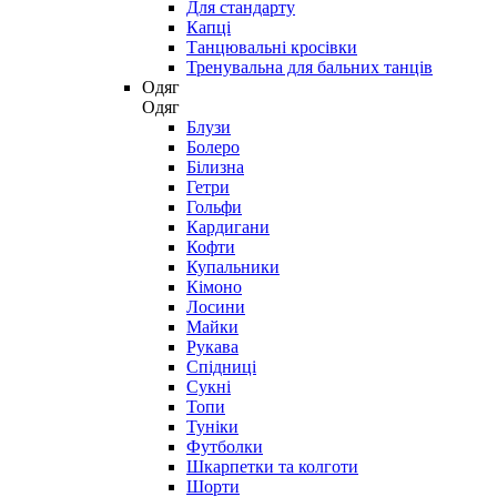
Для стандарту
Капці
Танцювальні кросівки
Тренувальна для бальних танців
Одяг
Одяг
Блузи
Болеро
Білизна
Гетри
Гольфи
Кардигани
Кофти
Купальники
Кімоно
Лосини
Майки
Рукава
Спідниці
Сукні
Топи
Туніки
Футболки
Шкарпетки та колготи
Шорти