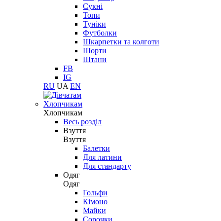
Сукні
Топи
Туніки
Футболки
Шкарпетки та колготи
Шорти
Штани
FB
IG
RU
UA
EN
Хлопчикам
Хлопчикам
Весь розділ
Взуття
Взуття
Балетки
Для латини
Для стандарту
Одяг
Одяг
Гольфи
Кімоно
Майки
Сорочки