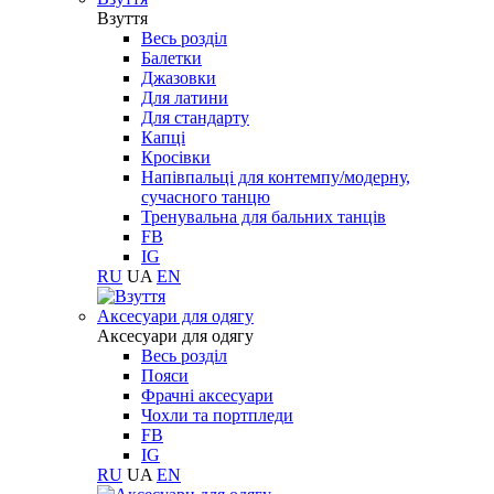
Взуття
Весь розділ
Балетки
Джазовки
Для латини
Для стандарту
Капці
Кросівки
Напівпальці для контемпу/модерну,
сучасного танцю
Тренувальна для бальних танців
FB
IG
RU
UA
EN
Aксесуари для одягу
Aксесуари для одягу
Весь розділ
Пояси
Фрачні аксесуари
Чохли та портпледи
FB
IG
RU
UA
EN