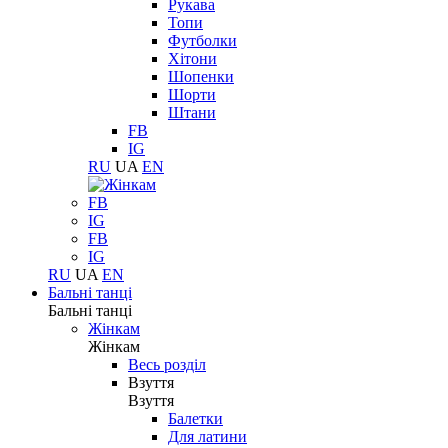
Рукава
Топи
Футболки
Хітони
Шопенки
Шорти
Штани
FB
IG
RU
UA
EN
FB
IG
FB
IG
RU
UA
EN
Бальні танці
Бальні танці
Жінкам
Жінкам
Весь розділ
Взуття
Взуття
Балетки
Для латини