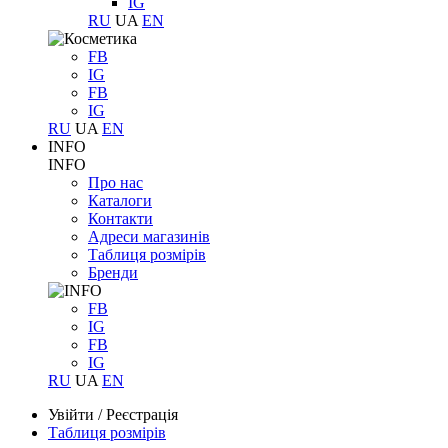
IG
RU
UA
EN
FB
IG
FB
IG
RU
UA
EN
INFO
INFO
Про нас
Каталоги
Контакти
Адреси магазинів
Таблиця розмірів
Бренди
FB
IG
FB
IG
RU
UA
EN
Увійти
/
Реєстрація
Таблиця розмірів