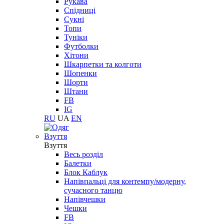
Рукава
Спідниці
Сукні
Топи
Туніки
Футболки
Хітони
Шкарпетки та колготи
Шопенки
Шорти
Штани
FB
IG
RU
UA
EN
Взуття
Взуття
Весь розділ
Балетки
Блок Каблук
Напівпальці для контемпу/модерну,
сучасного танцю
Напівчешки
Чешки
FB