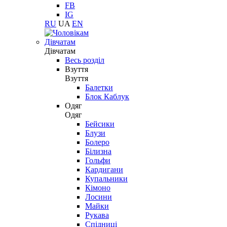
FB
IG
RU
UA
EN
Дівчатам
Дівчатам
Весь розділ
Взуття
Взуття
Балетки
Блок Каблук
Одяг
Одяг
Бейсики
Блузи
Болеро
Білизна
Гольфи
Кардигани
Купальники
Кімоно
Лосини
Майки
Рукава
Спідниці