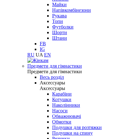
Майки
Напівкомбінезони
Рукава
Топи
Футболки
Шорти
Штани
FB
IG
RU
UA
EN
Предмети для гімнастики
Предмети для гімнастики
Весь розділ
Аксессуары
Аксессуары
Карабіни
Котушки
Наколінники
Насоси
Обважнювачі
Обмотки
Подушки для розтяжки
Подушки на спину
Резинки