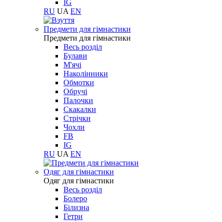
IG
RU
UA
EN
Предмети для гімнастики
Предмети для гімнастики
Весь розділ
Булави
М'ячі
Наколінники
Обмотки
Обручі
Палочки
Скакалки
Стрічки
Чохли
FB
IG
RU
UA
EN
Одяг для гімнастики
Одяг для гімнастики
Весь розділ
Болеро
Білизна
Гетри