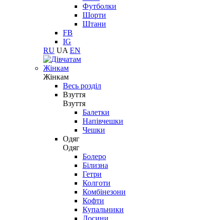
Футболки
Шорти
Штани
FB
IG
RU
UA
EN
Жінкам
Жінкам
Весь розділ
Взуття
Взуття
Балетки
Напівчешки
Чешки
Одяг
Одяг
Болеро
Білизна
Гетри
Колготи
Комбінезони
Кофти
Купальники
Лосини