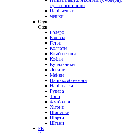
Напівпальці для контемпу/модерну,
сучасного танцю
Напівчешки
Чешки
Одяг
Одяг
Болеро
Білизна
Гетри
Колготи
Комбінезони
Кофти
Купальники
Лосини
Майки
Напівкомбінезони
Напівпачка
Рукава
Топи
Футболки
Хітони
Шопенки
Шорти
Штани
FB