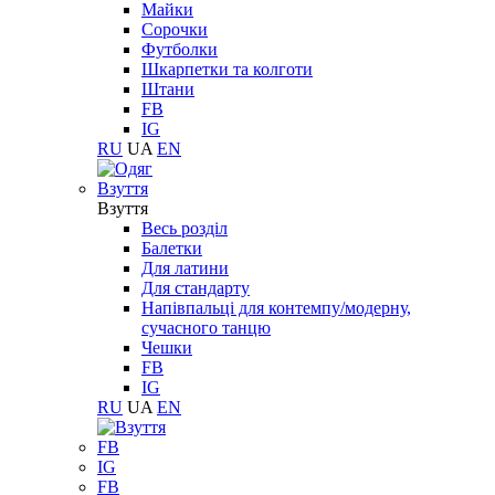
Майки
Сорочки
Футболки
Шкарпетки та колготи
Штани
FB
IG
RU
UA
EN
Взуття
Взуття
Весь розділ
Балетки
Для латини
Для стандарту
Напівпальці для контемпу/модерну,
сучасного танцю
Чешки
FB
IG
RU
UA
EN
FB
IG
FB