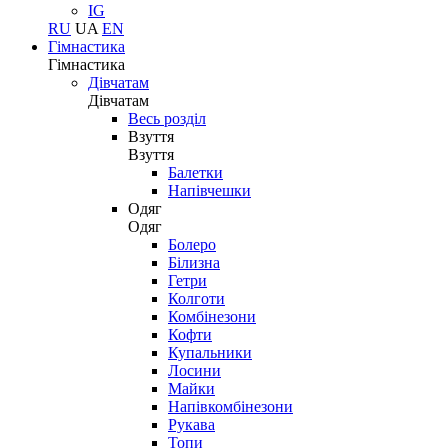
IG
RU
UA
EN
Гімнастика
Гімнастика
Дівчатам
Дівчатам
Весь розділ
Взуття
Взуття
Балетки
Напівчешки
Одяг
Одяг
Болеро
Білизна
Гетри
Колготи
Комбінезони
Кофти
Купальники
Лосини
Майки
Напівкомбінезони
Рукава
Топи