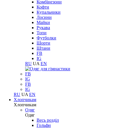
Комбінезони
Кофти
Купальники
Лосини
Майки
Рукава
Топи
Футболки
Шорти
Штани
FB
IG
RU
UA
EN
FB
IG
FB
IG
RU
UA
EN
Хлопчикам
Хлопчикам
Одяг
Одяг
Весь розділ
Гольфи