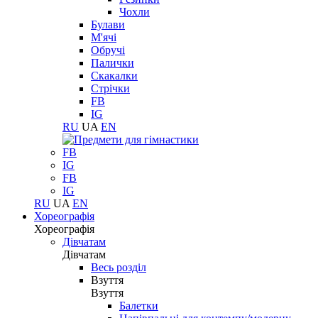
Чохли
Булави
М'ячі
Обручі
Палички
Скакалки
Стрічки
FB
IG
RU
UA
EN
FB
IG
FB
IG
RU
UA
EN
Хореографія
Хореографія
Дівчатам
Дівчатам
Весь розділ
Взуття
Взуття
Балетки