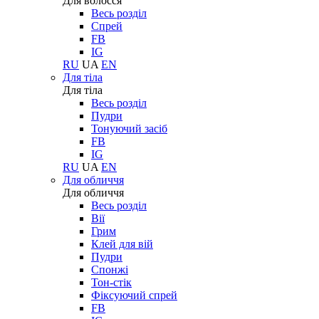
Для волосся
Весь розділ
Спрей
FB
IG
RU
UA
EN
Для тіла
Для тіла
Весь розділ
Пудри
Тонуючий засіб
FB
IG
RU
UA
EN
Для обличчя
Для обличчя
Весь розділ
Вії
Грим
Клей для вій
Пудри
Спонжі
Тон-стік
Фіксуючий спрей
FB