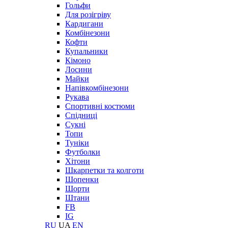
Гольфи
Для розігріву
Кардигани
Комбінезони
Кофти
Купальники
Кімоно
Лосини
Майки
Напівкомбінезони
Рукава
Спортивні костюми
Спідниці
Сукні
Топи
Туніки
Футболки
Хітони
Шкарпетки та колготи
Шопенки
Шорти
Штани
FB
IG
RU
UA
EN