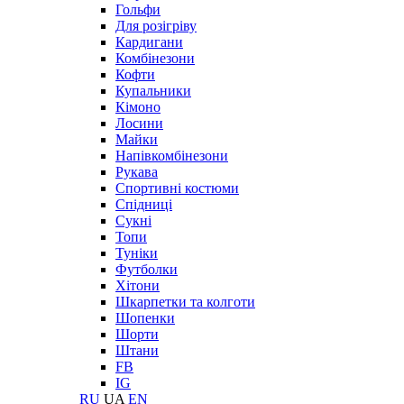
Гольфи
Для розігріву
Кардигани
Комбінезони
Кофти
Купальники
Кімоно
Лосини
Майки
Напівкомбінезони
Рукава
Спортивні костюми
Спідниці
Сукні
Топи
Туніки
Футболки
Хітони
Шкарпетки та колготи
Шопенки
Шорти
Штани
FB
IG
RU
UA
EN