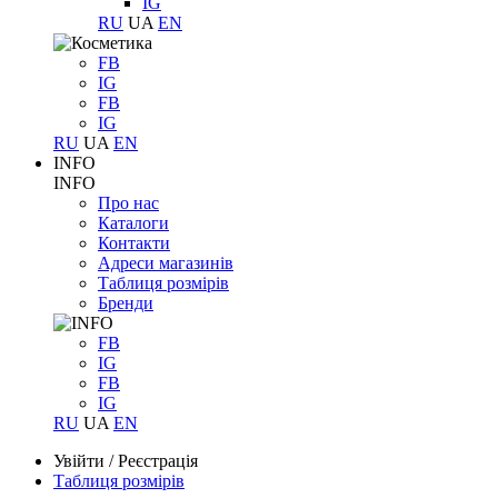
IG
RU
UA
EN
FB
IG
FB
IG
RU
UA
EN
INFO
INFO
Про нас
Каталоги
Контакти
Адреси магазинів
Таблиця розмірів
Бренди
FB
IG
FB
IG
RU
UA
EN
Увійти
/
Реєстрація
Таблиця розмірів