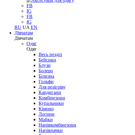
FB
IG
FB
IG
RU
UA
EN
Дівчатам
Дівчатам
Одяг
Одяг
Весь розділ
Бейсики
Блузи
Болеро
Білизна
Гольфи
Для розігріву
Кардигани
Комбінезони
Купальники
Кімоно
Лосини
Майки
Напівкомбінезони
Напівпачки