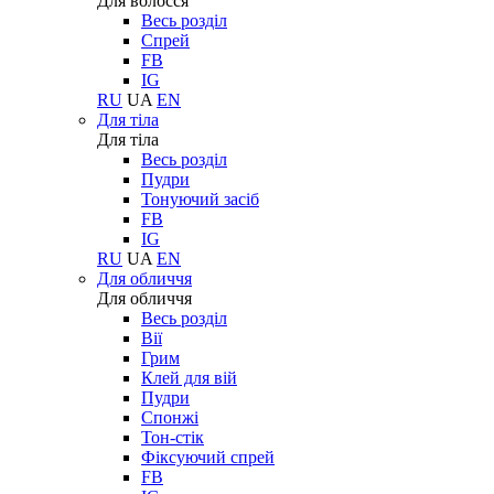
Для волосся
Весь розділ
Спрей
FB
IG
RU
UA
EN
Для тіла
Для тіла
Весь розділ
Пудри
Тонуючий засіб
FB
IG
RU
UA
EN
Для обличчя
Для обличчя
Весь розділ
Вії
Грим
Клей для вій
Пудри
Спонжі
Тон-стік
Фіксуючий спрей
FB