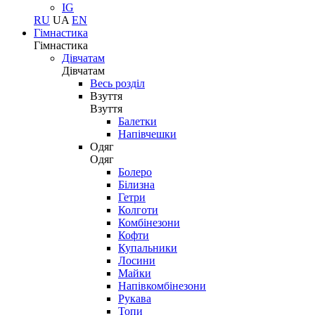
IG
RU
UA
EN
Гімнастика
Гімнастика
Дівчатам
Дівчатам
Весь розділ
Взуття
Взуття
Балетки
Напівчешки
Одяг
Одяг
Болеро
Білизна
Гетри
Колготи
Комбінезони
Кофти
Купальники
Лосини
Майки
Напівкомбінезони
Рукава
Топи