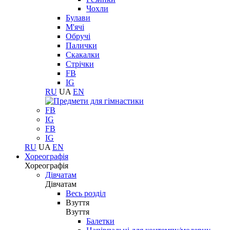
Чохли
Булави
М'ячі
Обручі
Палички
Скакалки
Стрічки
FB
IG
RU
UA
EN
FB
IG
FB
IG
RU
UA
EN
Хореографія
Хореографія
Дівчатам
Дівчатам
Весь розділ
Взуття
Взуття
Балетки