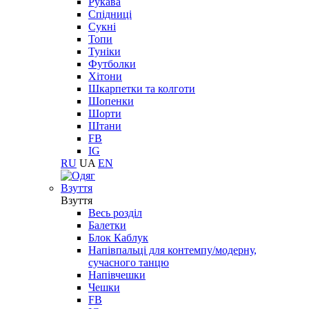
Рукава
Спідниці
Сукні
Топи
Туніки
Футболки
Хітони
Шкарпетки та колготи
Шопенки
Шорти
Штани
FB
IG
RU
UA
EN
Взуття
Взуття
Весь розділ
Балетки
Блок Каблук
Напівпальці для контемпу/модерну,
сучасного танцю
Напівчешки
Чешки
FB