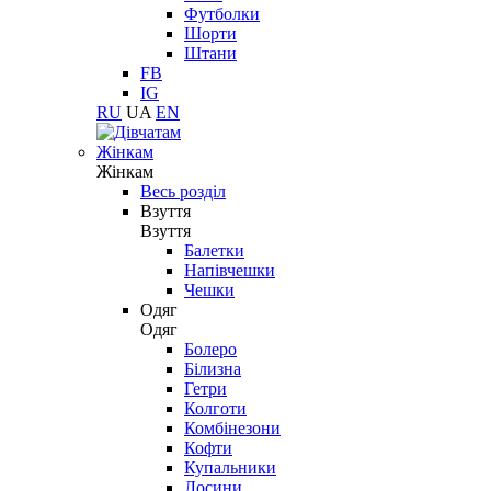
Футболки
Шорти
Штани
FB
IG
RU
UA
EN
Жінкам
Жінкам
Весь розділ
Взуття
Взуття
Балетки
Напівчешки
Чешки
Одяг
Одяг
Болеро
Білизна
Гетри
Колготи
Комбінезони
Кофти
Купальники
Лосини