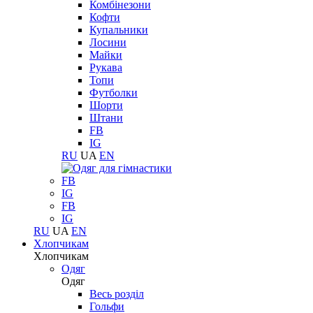
Комбінезони
Кофти
Купальники
Лосини
Майки
Рукава
Топи
Футболки
Шорти
Штани
FB
IG
RU
UA
EN
FB
IG
FB
IG
RU
UA
EN
Хлопчикам
Хлопчикам
Одяг
Одяг
Весь розділ
Гольфи