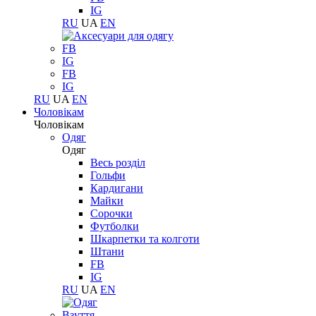
IG
RU
UA
EN
FB
IG
FB
IG
RU
UA
EN
Чоловікам
Чоловікам
Одяг
Одяг
Весь розділ
Гольфи
Кардигани
Майки
Сорочки
Футболки
Шкарпетки та колготи
Штани
FB
IG
RU
UA
EN
Взуття