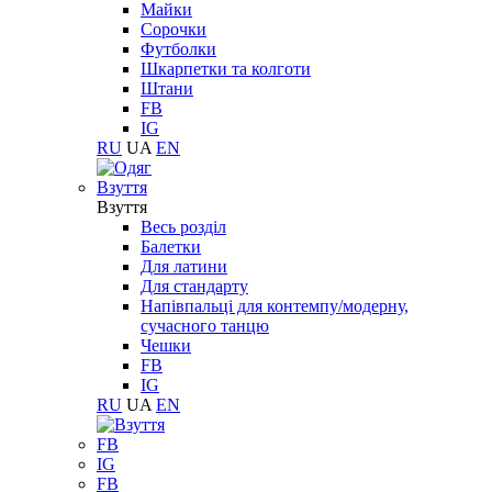
Майки
Сорочки
Футболки
Шкарпетки та колготи
Штани
FB
IG
RU
UA
EN
Взуття
Взуття
Весь розділ
Балетки
Для латини
Для стандарту
Напівпальці для контемпу/модерну,
сучасного танцю
Чешки
FB
IG
RU
UA
EN
FB
IG
FB