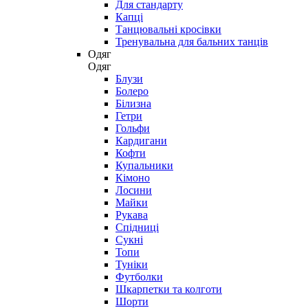
Для стандарту
Капці
Танцювальні кросівки
Тренувальна для бальних танців
Одяг
Одяг
Блузи
Болеро
Білизна
Гетри
Гольфи
Кардигани
Кофти
Купальники
Кімоно
Лосини
Майки
Рукава
Спідниці
Сукні
Топи
Туніки
Футболки
Шкарпетки та колготи
Шорти