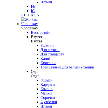
Штани
FB
IG
RU
UA
EN
Чоловікам
Чоловікам
Весь розділ
Взуття
Взуття
Балетки
Для латини
Для стандарту
Капці
Кросівки
Тренувальна для бальних танців
Одяг
Одяг
Гольфи
Кардигани
Кімоно
Майки
Сорочки
Футболки
Штани