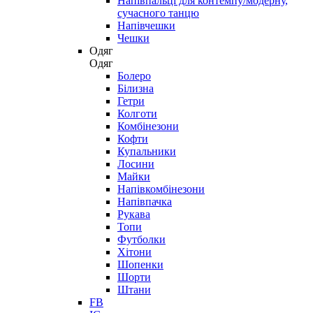
Напівпальці для контемпу/модерну,
сучасного танцю
Напівчешки
Чешки
Одяг
Одяг
Болеро
Білизна
Гетри
Колготи
Комбінезони
Кофти
Купальники
Лосини
Майки
Напівкомбінезони
Напівпачка
Рукава
Топи
Футболки
Хітони
Шопенки
Шорти
Штани
FB