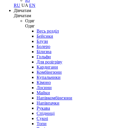
IG
RU
UA
EN
Дівчатам
Дівчатам
Одяг
Одяг
Весь розділ
Бейсики
Блузи
Болеро
Білизна
Гольфи
Для розігріву
Кардигани
Комбінезони
Купальники
Кімоно
Лосини
Майки
Напівкомбінезони
Напівпачки
Рукава
Спідниці
Сукні
Топи