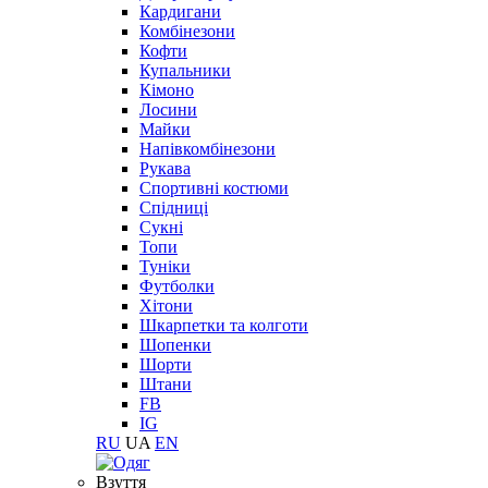
Кардигани
Комбінезони
Кофти
Купальники
Кімоно
Лосини
Майки
Напівкомбінезони
Рукава
Спортивні костюми
Спідниці
Сукні
Топи
Туніки
Футболки
Хітони
Шкарпетки та колготи
Шопенки
Шорти
Штани
FB
IG
RU
UA
EN
Взуття