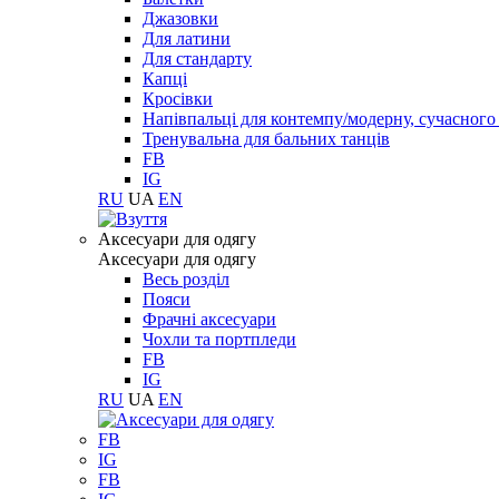
Джазовки
Для латини
Для стандарту
Капці
Кросівки
Напівпальці для контемпу/модерну, сучасног
Тренувальна для бальних танців
FB
IG
RU
UA
EN
Aксесуари для одягу
Aксесуари для одягу
Весь розділ
Пояси
Фрачні аксесуари
Чохли та портпледи
FB
IG
RU
UA
EN
FB
IG
FB