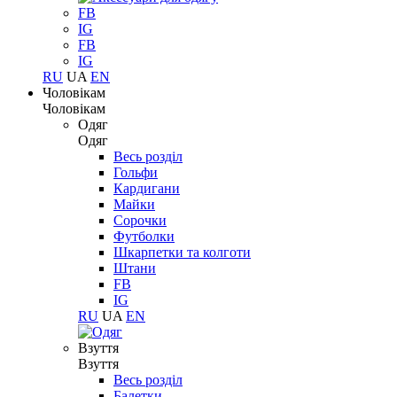
FB
IG
FB
IG
RU
UA
EN
Чоловікам
Чоловікам
Одяг
Одяг
Весь розділ
Гольфи
Кардигани
Майки
Сорочки
Футболки
Шкарпетки та колготи
Штани
FB
IG
RU
UA
EN
Взуття
Взуття
Весь розділ
Балетки