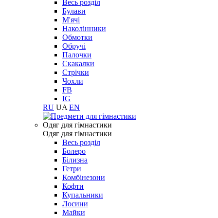
Весь розділ
Булави
М'ячі
Наколінники
Обмотки
Обручі
Палочки
Скакалки
Стрічки
Чохли
FB
IG
RU
UA
EN
Одяг для гімнастики
Одяг для гімнастики
Весь розділ
Болеро
Білизна
Гетри
Комбінезони
Кофти
Купальники
Лосини
Майки