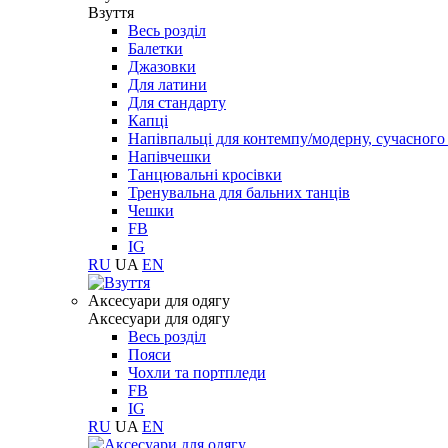
Взуття
Весь розділ
Балетки
Джазовки
Для латини
Для стандарту
Капці
Напівпальці для контемпу/модерну, сучасног
Напівчешки
Танцювальні кросівки
Тренувальна для бальних танців
Чешки
FB
IG
RU
UA
EN
Aксесуари для одягу
Aксесуари для одягу
Весь розділ
Пояси
Чохли та портпледи
FB
IG
RU
UA
EN