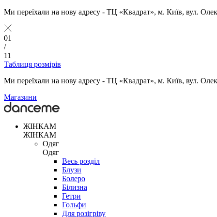
Ми переїхали на нову адресу - ТЦ «Квадрат», м. Київ, вул. Оле
01
/
11
Таблиця розмірів
Ми переїхали на нову адресу - ТЦ «Квадрат», м. Київ, вул. Оле
Магазини
ЖІНКАМ
ЖІНКАМ
Одяг
Одяг
Весь розділ
Блузи
Болеро
Білизна
Гетри
Гольфи
Для розігріву