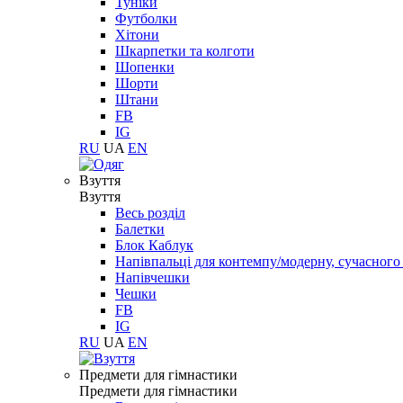
Туніки
Футболки
Хітони
Шкарпетки та колготи
Шопенки
Шорти
Штани
FB
IG
RU
UA
EN
Взуття
Взуття
Весь розділ
Балетки
Блок Каблук
Напівпальці для контемпу/модерну, сучасног
Напівчешки
Чешки
FB
IG
RU
UA
EN
Предмети для гімнастики
Предмети для гімнастики