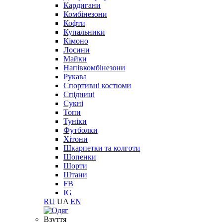
Кардигани
Комбінезони
Кофти
Купальники
Кімоно
Лосини
Майки
Напівкомбінезони
Рукава
Спортивні костюми
Спідниці
Сукні
Топи
Туніки
Футболки
Хітони
Шкарпетки та колготи
Шопенки
Шорти
Штани
FB
IG
RU
UA
EN
Взуття