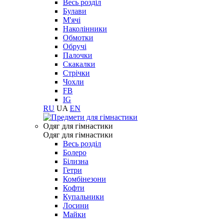
Весь розділ
Булави
М'ячі
Наколінники
Обмотки
Обручі
Палочки
Скакалки
Стрічки
Чохли
FB
IG
RU
UA
EN
Одяг для гімнастики
Одяг для гімнастики
Весь розділ
Болеро
Білизна
Гетри
Комбінезони
Кофти
Купальники
Лосини
Майки