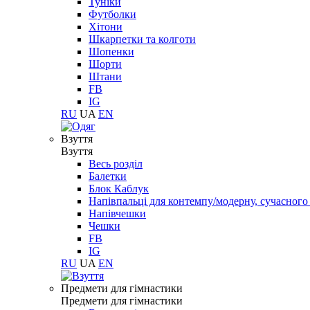
Туніки
Футболки
Хітони
Шкарпетки та колготи
Шопенки
Шорти
Штани
FB
IG
RU
UA
EN
Взуття
Взуття
Весь розділ
Балетки
Блок Каблук
Напівпальці для контемпу/модерну, сучасног
Напівчешки
Чешки
FB
IG
RU
UA
EN
Предмети для гімнастики
Предмети для гімнастики