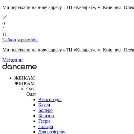
Ми переїхали на нову адресу - ТЦ «Квадрат», м. Київ, вул. Оле
01
/
11
Таблиця розмірів
Ми переїхали на нову адресу - ТЦ «Квадрат», м. Київ, вул. Оле
Магазини
ЖІНКАМ
ЖІНКАМ
Одяг
Одяг
Весь розділ
Блузи
Болеро
Білизна
Гетри
Гольфи
Для розігріву