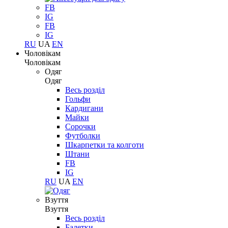
FB
IG
FB
IG
RU
UA
EN
Чоловікам
Чоловікам
Одяг
Одяг
Весь розділ
Гольфи
Кардигани
Майки
Сорочки
Футболки
Шкарпетки та колготи
Штани
FB
IG
RU
UA
EN
Взуття
Взуття
Весь розділ
Балетки