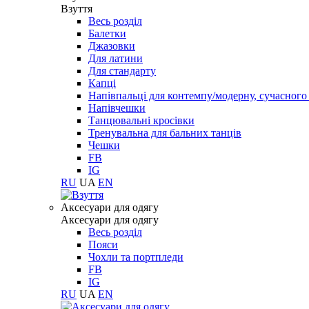
Взуття
Весь розділ
Балетки
Джазовки
Для латини
Для стандарту
Капці
Напівпальці для контемпу/модерну, сучасног
Напівчешки
Танцювальні кросівки
Тренувальна для бальних танців
Чешки
FB
IG
RU
UA
EN
Aксесуари для одягу
Aксесуари для одягу
Весь розділ
Пояси
Чохли та портпледи
FB
IG
RU
UA
EN