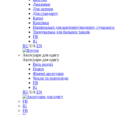
Джазовки
Для латини
Для стандарту
Капці
Кросівки
Напівпальці для контемпу/модерну, сучасног
Тренувальна для бальних танців
FB
IG
RU
UA
EN
Aксесуари для одягу
Aксесуари для одягу
Весь розділ
Пояси
Фрачні аксесуари
Чохли та портпледи
FB
IG
RU
UA
EN
FB
IG
FB