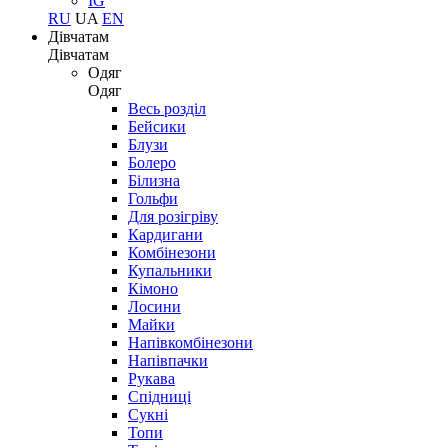
IG
RU
UA
EN
Дівчатам
Дівчатам
Одяг
Одяг
Весь розділ
Бейсики
Блузи
Болеро
Білизна
Гольфи
Для розігріву
Кардигани
Комбінезони
Купальники
Кімоно
Лосини
Майки
Напівкомбінезони
Напівпачки
Рукава
Спідниці
Сукні
Топи