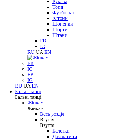
Рукава
Топи
Футболки
Хітони
Шопенки
Шорти
Штани
FB
IG
RU
UA
EN
FB
IG
FB
IG
RU
UA
EN
Бальні танці
Бальні танці
Жінкам
Жінкам
Весь розділ
Взуття
Взуття
Балетки
Для латини