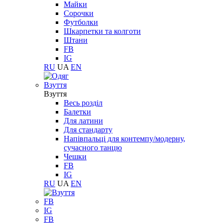
Майки
Сорочки
Футболки
Шкарпетки та колготи
Штани
FB
IG
RU
UA
EN
Взуття
Взуття
Весь розділ
Балетки
Для латини
Для стандарту
Напівпальці для контемпу/модерну,
сучасного танцю
Чешки
FB
IG
RU
UA
EN
FB
IG
FB