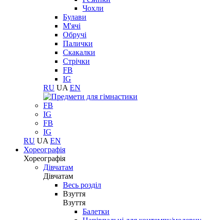
Чохли
Булави
М'ячі
Обручі
Палички
Скакалки
Стрічки
FB
IG
RU
UA
EN
FB
IG
FB
IG
RU
UA
EN
Хореографія
Хореографія
Дівчатам
Дівчатам
Весь розділ
Взуття
Взуття
Балетки