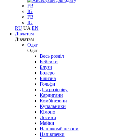
FB
IG
FB
IG
RU
UA
EN
Дівчатам
Дівчатам
Одяг
Одяг
Весь розділ
Бейсики
Блузи
Болеро
Білизна
Гольфи
Для розігріву
Кардигани
Комбінезони
Купальники
Кімоно
Лосини
Майки
Напівкомбінезони
Напівпачки