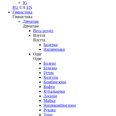
IG
RU
UA
EN
Гімнастика
Гімнастика
Дівчатам
Дівчатам
Весь розділ
Взуття
Взуття
Балетки
Напівчешки
Одяг
Одяг
Болеро
Білизна
Гетри
Колготи
Комбінезони
Кофти
Купальники
Лосини
Майки
Напівкомбінезони
Рукава
Топи