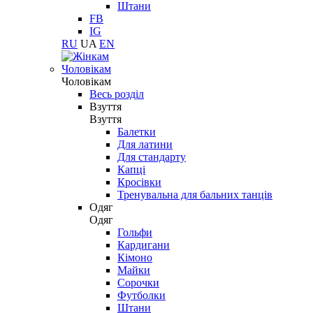
Штани
FB
IG
RU
UA
EN
Чоловікам
Чоловікам
Весь розділ
Взуття
Взуття
Балетки
Для латини
Для стандарту
Капці
Кросівки
Тренувальна для бальних танців
Одяг
Одяг
Гольфи
Кардигани
Кімоно
Майки
Сорочки
Футболки
Штани