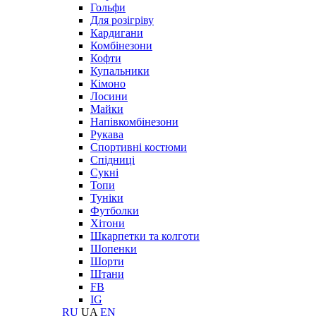
Гольфи
Для розігріву
Кардигани
Комбінезони
Кофти
Купальники
Кімоно
Лосини
Майки
Напівкомбінезони
Рукава
Спортивні костюми
Спідниці
Сукні
Топи
Туніки
Футболки
Хітони
Шкарпетки та колготи
Шопенки
Шорти
Штани
FB
IG
RU
UA
EN