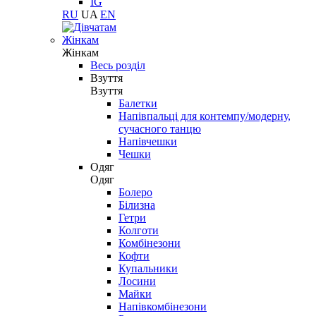
IG
RU
UA
EN
Жінкам
Жінкам
Весь розділ
Взуття
Взуття
Балетки
Напівпальці для контемпу/модерну,
сучасного танцю
Напівчешки
Чешки
Одяг
Одяг
Болеро
Білизна
Гетри
Колготи
Комбінезони
Кофти
Купальники
Лосини
Майки
Напівкомбінезони