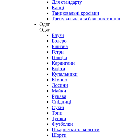
Для стандарту
Капці
Танцювальні кросівки
Тренувальна для бальних танців
Одяг
Одяг
Блузи
Болеро
Білизна
Гетри
Гольфи
Кардигани
Кофти
Купальники
Кімоно
Лосини
Майки
Рукава
Спідниці
Сукні
Топи
Туніки
Футболки
Шкарпетки та колготи
Шорти