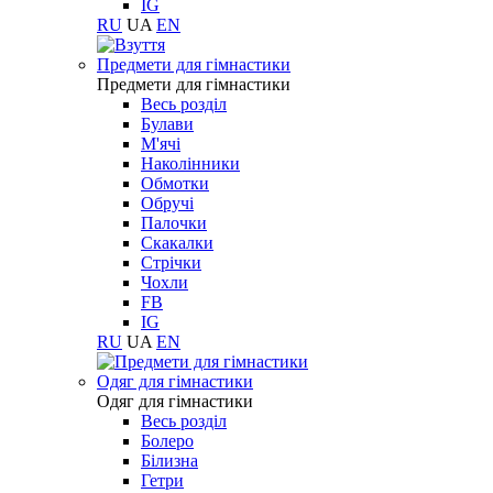
IG
RU
UA
EN
Предмети для гімнастики
Предмети для гімнастики
Весь розділ
Булави
М'ячі
Наколінники
Обмотки
Обручі
Палочки
Скакалки
Стрічки
Чохли
FB
IG
RU
UA
EN
Одяг для гімнастики
Одяг для гімнастики
Весь розділ
Болеро
Білизна
Гетри