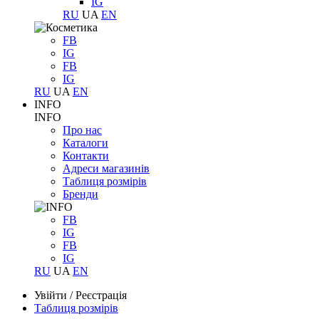
IG
RU
UA
EN
FB
IG
FB
IG
RU
UA
EN
INFO
INFO
Про нас
Каталоги
Контакти
Адреси магазинів
Таблиця розмірів
Бренди
FB
IG
FB
IG
RU
UA
EN
Увійти
/
Реєстрація
Таблиця розмірів