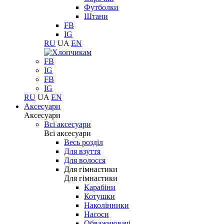
Футболки
Штани
FB
IG
RU
UA
EN
FB
IG
FB
IG
RU
UA
EN
Аксесуари
Аксесуари
Всі аксесуари
Всі аксесуари
Весь розділ
Для взуття
Для волосся
Для гімнастики
Для гімнастики
Карабіни
Котушки
Наколінники
Насоси
Обважнювачі