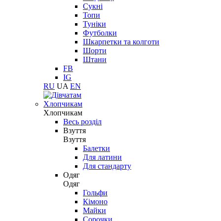
Сукні
Топи
Туніки
Футболки
Шкарпетки та колготи
Шорти
Штани
FB
IG
RU
UA
EN
Хлопчикам
Хлопчикам
Весь розділ
Взуття
Взуття
Балетки
Для латини
Для стандарту
Одяг
Одяг
Гольфи
Кімоно
Майки
Сорочки