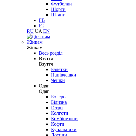
Футболки
Шорти
Штани
FB
IG
RU
UA
EN
Жінкам
Жінкам
Весь розділ
Взуття
Взуття
Балетки
Напівчешки
Чешки
Одяг
Одяг
Болеро
Білизна
Гетри
Колготи
Комбінезони
Кофти
Купальники
Лосини