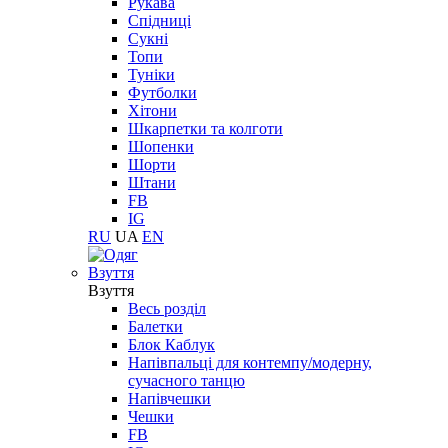
Рукава
Спідниці
Сукні
Топи
Туніки
Футболки
Хітони
Шкарпетки та колготи
Шопенки
Шорти
Штани
FB
IG
RU
UA
EN
Взуття
Взуття
Весь розділ
Балетки
Блок Каблук
Напівпальці для контемпу/модерну,
сучасного танцю
Напівчешки
Чешки
FB