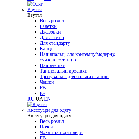
Взуття
Взуття
Весь розділ
Балетки
Джазовки
Для латини
Для стандарту
Капці
Напівпальці для контемпу/модерну,
сучасного танцю
Напівчешки
Танцювальні кросівки
Тренувальна для бальних танців
Чешки
FB
IG
RU
UA
EN
Aксесуари для одягу
Aксесуари для одягу
Весь розділ
Пояси
Чохли та портпледи
FB