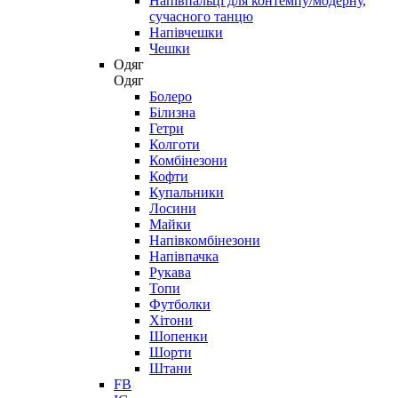
Напівпальці для контемпу/модерну,
сучасного танцю
Напівчешки
Чешки
Одяг
Одяг
Болеро
Білизна
Гетри
Колготи
Комбінезони
Кофти
Купальники
Лосини
Майки
Напівкомбінезони
Напівпачка
Рукава
Топи
Футболки
Хітони
Шопенки
Шорти
Штани
FB