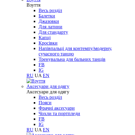
Взуття
Весь розділ
Балетки
Джазовки
Для латини
Для стандарту
Капці
Кросівки
Напівпальці для контемпу/модерну,
сучасного танцю
Тренувальна для бальних танців
FB
IG
RU
UA
EN
Aксесуари для одягу
Aксесуари для одягу
Весь розділ
Пояси
Фрачні аксесуари
Чохли та портпледи
FB
IG
RU
UA
EN