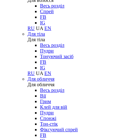
Для волосся
Весь розділ
Спрей
FB
IG
RU
UA
EN
Для тіла
Для тіла
Весь розділ
Пудри
Тонуючий засіб
FB
IG
RU
UA
EN
Для обличчя
Для обличчя
Весь розділ
Вії
Грим
Клей для вій
Пудри
Спонжі
Тон-стік
Фіксуючий спрей
FB