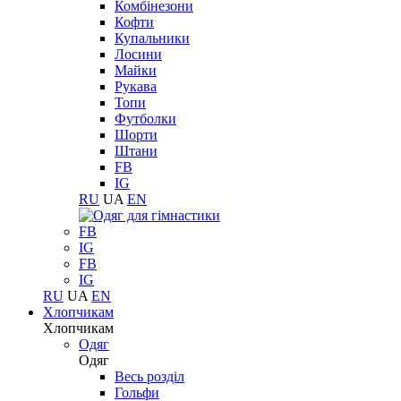
Комбінезони
Кофти
Купальники
Лосини
Майки
Рукава
Топи
Футболки
Шорти
Штани
FB
IG
RU
UA
EN
FB
IG
FB
IG
RU
UA
EN
Хлопчикам
Хлопчикам
Одяг
Одяг
Весь розділ
Гольфи