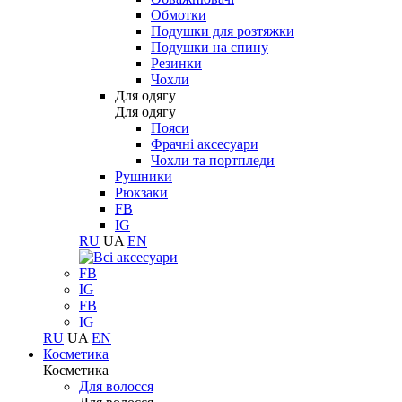
Обмотки
Подушки для розтяжки
Подушки на спину
Резинки
Чохли
Для одягу
Для одягу
Пояси
Фрачні аксесуари
Чохли та портпледи
Рушники
Рюкзаки
FB
IG
RU
UA
EN
FB
IG
FB
IG
RU
UA
EN
Косметика
Косметика
Для волосся