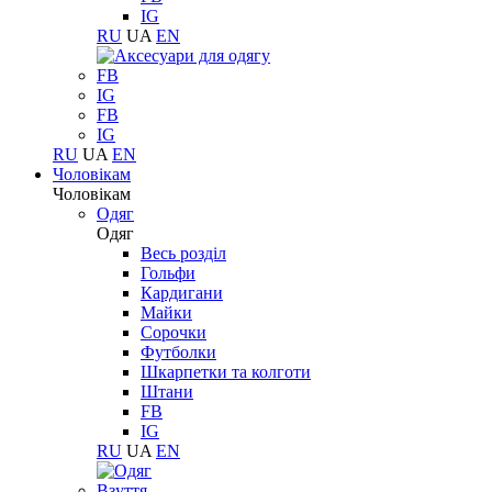
IG
RU
UA
EN
FB
IG
FB
IG
RU
UA
EN
Чоловікам
Чоловікам
Одяг
Одяг
Весь розділ
Гольфи
Кардигани
Майки
Сорочки
Футболки
Шкарпетки та колготи
Штани
FB
IG
RU
UA
EN
Взуття