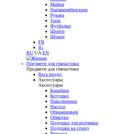
Майки
Напівкомбінезони
Рукава
Топи
Футболки
Шорти
Штани
FB
IG
RU
UA
EN
Предмети для гімнастики
Предмети для гімнастики
Весь розділ
Аксессуары
Аксессуары
Карабіни
Котушки
Наколінники
Насоси
Обважнювачі
Обмотки
Подушки для розтяжки
Подушки на спину
Резинки