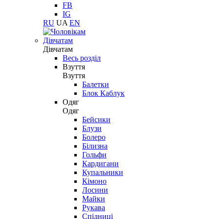
FB
IG
RU
UA
EN
Дівчатам
Дівчатам
Весь розділ
Взуття
Взуття
Балетки
Блок Каблук
Одяг
Одяг
Бейсики
Блузи
Болеро
Білизна
Гольфи
Кардигани
Купальники
Кімоно
Лосини
Майки
Рукава
Спідниці