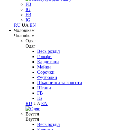
FB
IG
FB
IG
RU
UA
EN
Чоловікам
Чоловікам
Одяг
Одяг
Весь розділ
Гольфи
Кардигани
Майки
Сорочки
Футболки
Шкарпетки та колготи
Штани
FB
IG
RU
UA
EN
Взуття
Взуття
Весь розділ
Балетки