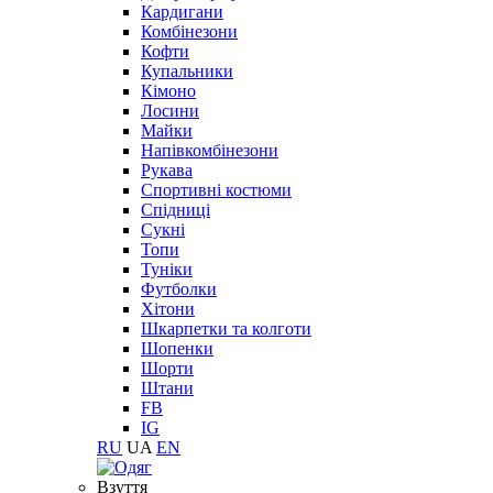
Кардигани
Комбінезони
Кофти
Купальники
Кімоно
Лосини
Майки
Напівкомбінезони
Рукава
Спортивні костюми
Спідниці
Сукні
Топи
Туніки
Футболки
Хітони
Шкарпетки та колготи
Шопенки
Шорти
Штани
FB
IG
RU
UA
EN
Взуття