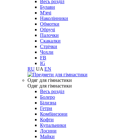
Весь розділ
Булави
М'ячі
Наколінники
Обмотки
Обручі
Палочки
Скакалки
Стрічки
Чохли
FB
IG
RU
UA
EN
Одяг для гімнастики
Одяг для гімнастики
Весь розділ
Болеро
Білизна
Гетри
Комбінезони
Кофти
Купальники
Лосини
Майки