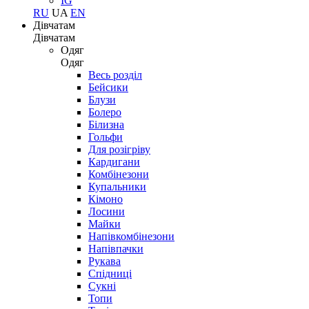
IG
RU
UA
EN
Дівчатам
Дівчатам
Одяг
Одяг
Весь розділ
Бейсики
Блузи
Болеро
Білизна
Гольфи
Для розігріву
Кардигани
Комбінезони
Купальники
Кімоно
Лосини
Майки
Напівкомбінезони
Напівпачки
Рукава
Спідниці
Сукні
Топи