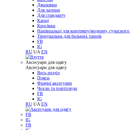
Джазовки
Для латини
Для стандарту
Капці
Кросівки
Напівпальці для контемпу/модерну, сучасног
Тренувальна для бальних танців
FB
IG
RU
UA
EN
Aксесуари для одягу
Aксесуари для одягу
Весь розділ
Пояси
Фрачні аксесуари
Чохли та портпледи
FB
IG
RU
UA
EN
FB
IG
FB