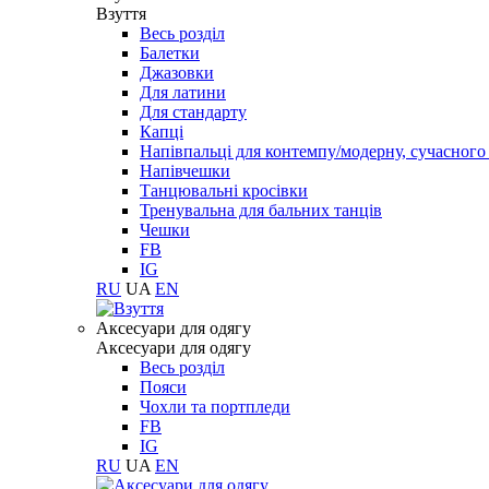
Взуття
Весь розділ
Балетки
Джазовки
Для латини
Для стандарту
Капці
Напівпальці для контемпу/модерну, сучасног
Напівчешки
Танцювальні кросівки
Тренувальна для бальних танців
Чешки
FB
IG
RU
UA
EN
Aксесуари для одягу
Aксесуари для одягу
Весь розділ
Пояси
Чохли та портпледи
FB
IG
RU
UA
EN