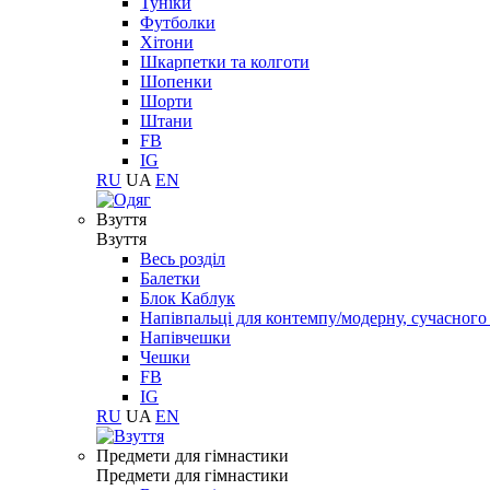
Туніки
Футболки
Хітони
Шкарпетки та колготи
Шопенки
Шорти
Штани
FB
IG
RU
UA
EN
Взуття
Взуття
Весь розділ
Балетки
Блок Каблук
Напівпальці для контемпу/модерну, сучасног
Напівчешки
Чешки
FB
IG
RU
UA
EN
Предмети для гімнастики
Предмети для гімнастики