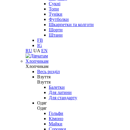
Сукні
Топи
Туніки
Футболки
Шкарпетки та колготи
Шорти
Штани
FB
IG
RU
UA
EN
Хлопчикам
Хлопчикам
Весь розділ
Взуття
Взуття
Балетки
Для латини
Для стандарту
Одяг
Одяг
Гольфи
Кімоно
Майки
Сорочки