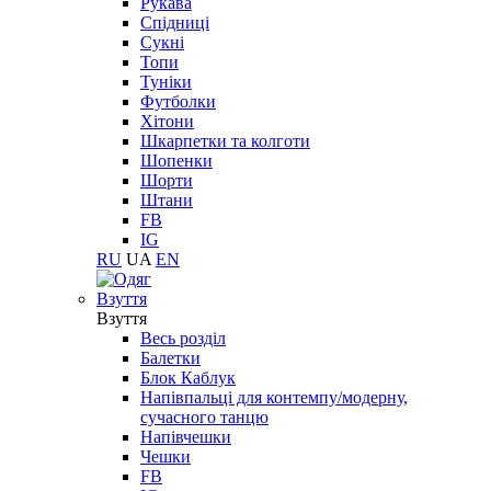
Рукава
Спідниці
Сукні
Топи
Туніки
Футболки
Хітони
Шкарпетки та колготи
Шопенки
Шорти
Штани
FB
IG
RU
UA
EN
Взуття
Взуття
Весь розділ
Балетки
Блок Каблук
Напівпальці для контемпу/модерну,
сучасного танцю
Напівчешки
Чешки
FB