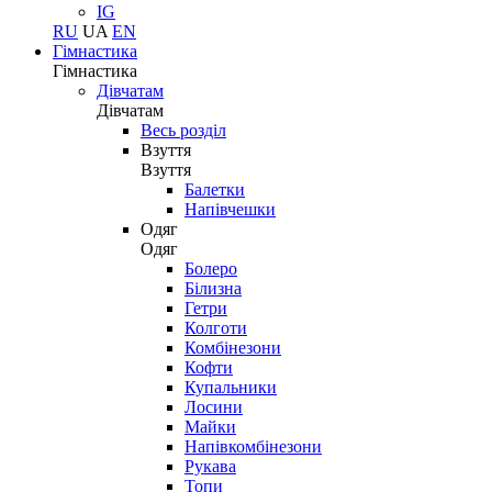
IG
RU
UA
EN
Гімнастика
Гімнастика
Дівчатам
Дівчатам
Весь розділ
Взуття
Взуття
Балетки
Напівчешки
Одяг
Одяг
Болеро
Білизна
Гетри
Колготи
Комбінезони
Кофти
Купальники
Лосини
Майки
Напівкомбінезони
Рукава
Топи