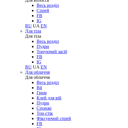
Для волосся
Весь розділ
Спрей
FB
IG
RU
UA
EN
Для тіла
Для тіла
Весь розділ
Пудри
Тонуючий засіб
FB
IG
RU
UA
EN
Для обличчя
Для обличчя
Весь розділ
Вії
Грим
Клей для вій
Пудри
Спонжі
Тон-стік
Фіксуючий спрей
FB