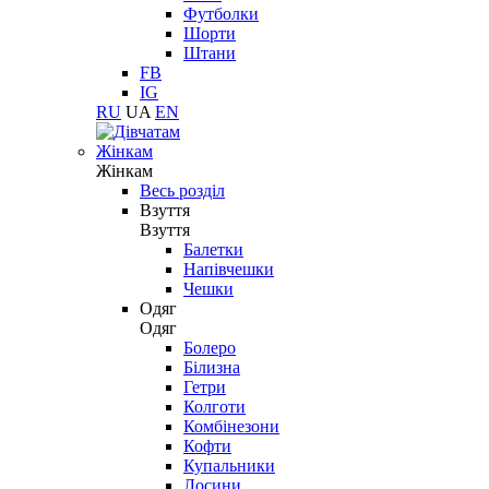
Футболки
Шорти
Штани
FB
IG
RU
UA
EN
Жінкам
Жінкам
Весь розділ
Взуття
Взуття
Балетки
Напівчешки
Чешки
Одяг
Одяг
Болеро
Білизна
Гетри
Колготи
Комбінезони
Кофти
Купальники
Лосини