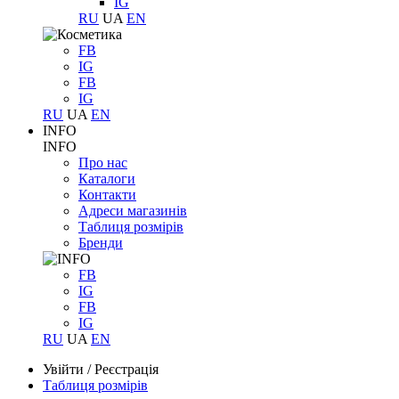
IG
RU
UA
EN
FB
IG
FB
IG
RU
UA
EN
INFO
INFO
Про нас
Каталоги
Контакти
Адреси магазинів
Таблиця розмірів
Бренди
FB
IG
FB
IG
RU
UA
EN
Увійти
/
Реєстрація
Таблиця розмірів