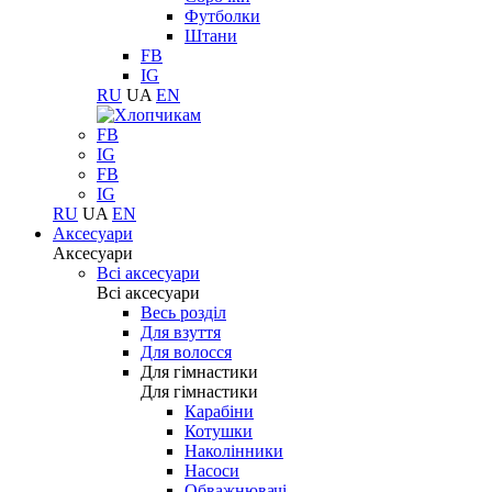
Футболки
Штани
FB
IG
RU
UA
EN
FB
IG
FB
IG
RU
UA
EN
Аксесуари
Аксесуари
Всі аксесуари
Всі аксесуари
Весь розділ
Для взуття
Для волосся
Для гімнастики
Для гімнастики
Карабіни
Котушки
Наколінники
Насоси
Обважнювачі