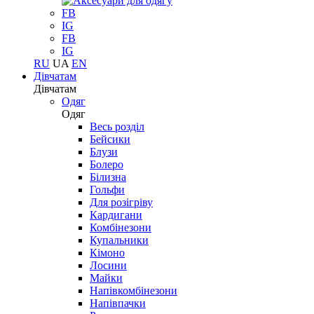
FB
IG
FB
IG
RU
UA
EN
Дівчатам
Дівчатам
Одяг
Одяг
Весь розділ
Бейсики
Блузи
Болеро
Білизна
Гольфи
Для розігріву
Кардигани
Комбінезони
Купальники
Кімоно
Лосини
Майки
Напівкомбінезони
Напівпачки