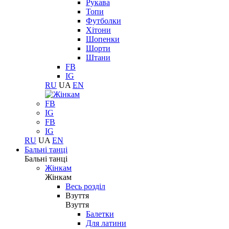
Рукава
Топи
Футболки
Хітони
Шопенки
Шорти
Штани
FB
IG
RU
UA
EN
FB
IG
FB
IG
RU
UA
EN
Бальні танці
Бальні танці
Жінкам
Жінкам
Весь розділ
Взуття
Взуття
Балетки
Для латини