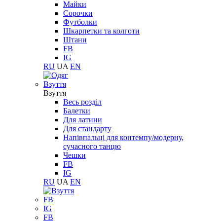
Майки
Сорочки
Футболки
Шкарпетки та колготи
Штани
FB
IG
RU
UA
EN
Взуття
Взуття
Весь розділ
Балетки
Для латини
Для стандарту
Напівпальці для контемпу/модерну,
сучасного танцю
Чешки
FB
IG
RU
UA
EN
FB
IG
FB