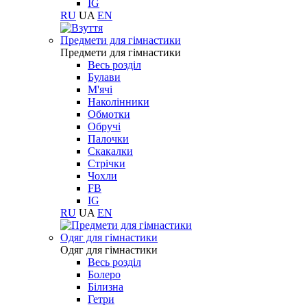
IG
RU
UA
EN
Предмети для гімнастики
Предмети для гімнастики
Весь розділ
Булави
М'ячі
Наколінники
Обмотки
Обручі
Палочки
Скакалки
Стрічки
Чохли
FB
IG
RU
UA
EN
Одяг для гімнастики
Одяг для гімнастики
Весь розділ
Болеро
Білизна
Гетри