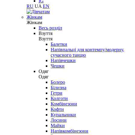
IG
RU
UA
EN
Жінкам
Жінкам
Весь розділ
Взуття
Взуття
Балетки
Напівпальці для контемпу/модерну,
сучасного танцю
Напівчешки
Чешки
Одяг
Одяг
Болеро
Білизна
Гетри
Колготи
Комбінезони
Кофти
Купальники
Лосини
Майки
Напівкомбінезони