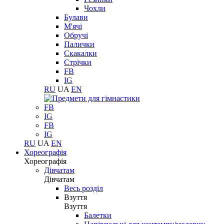
Чохли
Булави
М'ячі
Обручі
Палички
Скакалки
Стрічки
FB
IG
RU
UA
EN
FB
IG
FB
IG
RU
UA
EN
Хореографія
Хореографія
Дівчатам
Дівчатам
Весь розділ
Взуття
Взуття
Балетки