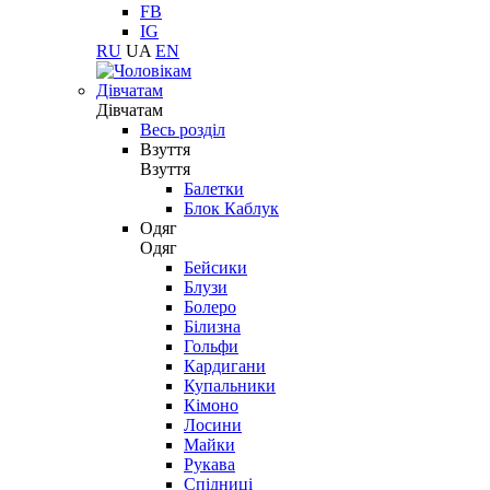
FB
IG
RU
UA
EN
Дівчатам
Дівчатам
Весь розділ
Взуття
Взуття
Балетки
Блок Каблук
Одяг
Одяг
Бейсики
Блузи
Болеро
Білизна
Гольфи
Кардигани
Купальники
Кімоно
Лосини
Майки
Рукава
Спідниці