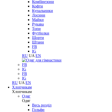
Комбінезони
Кофти
Купальники
Лосини
Майки
Рукава
Топи
Футболки
Шорти
Штани
FB
IG
RU
UA
EN
FB
IG
FB
IG
RU
UA
EN
Хлопчикам
Хлопчикам
Одяг
Одяг
Весь розділ
Гольфи