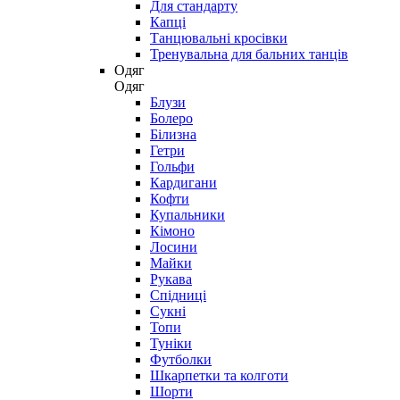
Для стандарту
Капці
Танцювальні кросівки
Тренувальна для бальних танців
Одяг
Одяг
Блузи
Болеро
Білизна
Гетри
Гольфи
Кардигани
Кофти
Купальники
Кімоно
Лосини
Майки
Рукава
Спідниці
Сукні
Топи
Туніки
Футболки
Шкарпетки та колготи
Шорти