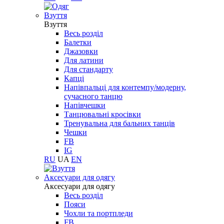
Взуття
Взуття
Весь розділ
Балетки
Джазовки
Для латини
Для стандарту
Капці
Напівпальці для контемпу/модерну,
сучасного танцю
Напівчешки
Танцювальні кросівки
Тренувальна для бальних танців
Чешки
FB
IG
RU
UA
EN
Aксесуари для одягу
Aксесуари для одягу
Весь розділ
Пояси
Чохли та портпледи
FB