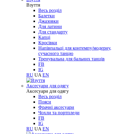
Взуття
Весь розділ
Балетки
Джазовки
Для латини
Для стандарту
Капці
Кросівки
Напівпальці для контемпу/модерну,
сучасного танцю
Тренувальна для бальних танців
FB
IG
RU
UA
EN
Aксесуари для одягу
Aксесуари для одягу
Весь розділ
Пояси
Фрачні аксесуари
Чохли та портпледи
FB
IG
RU
UA
EN