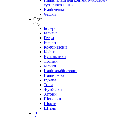
Напівпальці для контемпу/модерну,
сучасного танцю
Напівчешки
Чешки
Одяг
Одяг
Болеро
Білизна
Гетри
Колготи
Комбінезони
Кофти
Купальники
Лосини
Майки
Напівкомбінезони
Напівпачка
Рукава
Топи
Футболки
Хітони
Шопенки
Шорти
Штани
FB