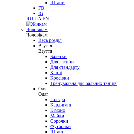
Штани
FB
IG
RU
UA
EN
Чоловікам
Чоловікам
Весь розділ
Взуття
Взуття
Балетки
Для латини
Для стандарту
Капці
Кросівки
Тренувальна для бальних танців
Одяг
Одяг
Гольфи
Кардигани
Кімоно
Майки
Сорочки
Футболки
Штани