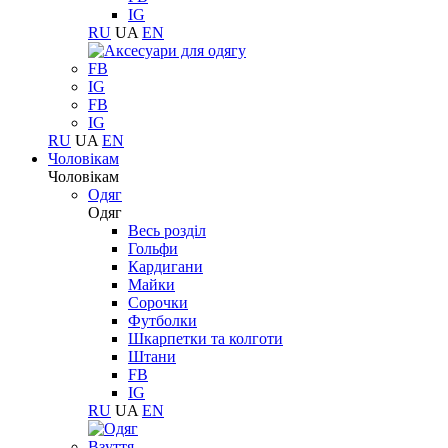
IG
RU
UA
EN
FB
IG
FB
IG
RU
UA
EN
Чоловікам
Чоловікам
Одяг
Одяг
Весь розділ
Гольфи
Кардигани
Майки
Сорочки
Футболки
Шкарпетки та колготи
Штани
FB
IG
RU
UA
EN
Взуття