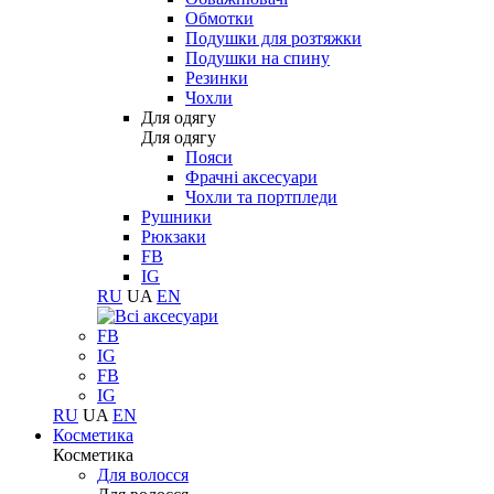
Обмотки
Подушки для розтяжки
Подушки на спину
Резинки
Чохли
Для одягу
Для одягу
Пояси
Фрачні аксесуари
Чохли та портпледи
Рушники
Рюкзаки
FB
IG
RU
UA
EN
FB
IG
FB
IG
RU
UA
EN
Косметика
Косметика
Для волосся