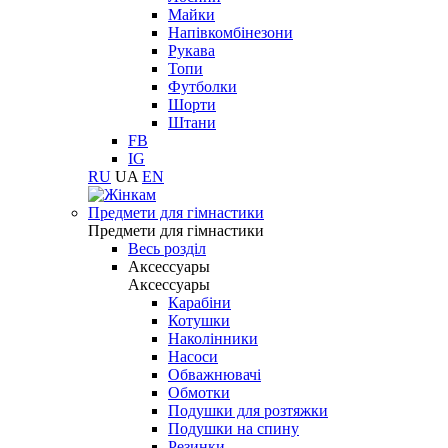
Майки
Напівкомбінезони
Рукава
Топи
Футболки
Шорти
Штани
FB
IG
RU
UA
EN
Предмети для гімнастики
Предмети для гімнастики
Весь розділ
Аксессуары
Аксессуары
Карабіни
Котушки
Наколінники
Насоси
Обважнювачі
Обмотки
Подушки для розтяжки
Подушки на спину
Резинки