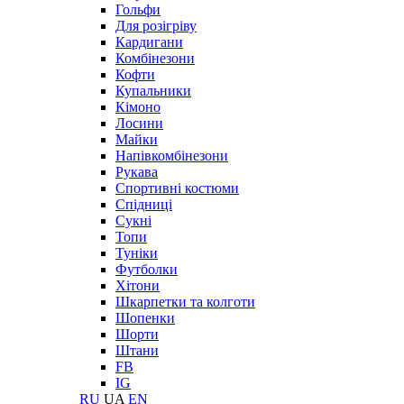
Гольфи
Для розігріву
Кардигани
Комбінезони
Кофти
Купальники
Кімоно
Лосини
Майки
Напівкомбінезони
Рукава
Спортивні костюми
Спідниці
Сукні
Топи
Туніки
Футболки
Хітони
Шкарпетки та колготи
Шопенки
Шорти
Штани
FB
IG
RU
UA
EN