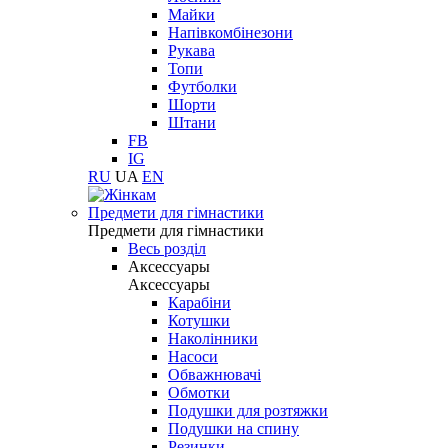
Майки
Напівкомбінезони
Рукава
Топи
Футболки
Шорти
Штани
FB
IG
RU
UA
EN
Предмети для гімнастики
Предмети для гімнастики
Весь розділ
Аксессуары
Аксессуары
Карабіни
Котушки
Наколінники
Насоси
Обважнювачі
Обмотки
Подушки для розтяжки
Подушки на спину
Резинки