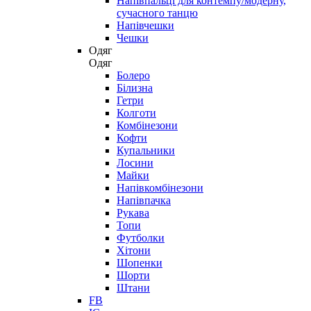
Напівпальці для контемпу/модерну,
сучасного танцю
Напівчешки
Чешки
Одяг
Одяг
Болеро
Білизна
Гетри
Колготи
Комбінезони
Кофти
Купальники
Лосини
Майки
Напівкомбінезони
Напівпачка
Рукава
Топи
Футболки
Хітони
Шопенки
Шорти
Штани
FB