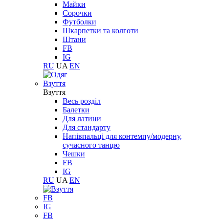
Майки
Сорочки
Футболки
Шкарпетки та колготи
Штани
FB
IG
RU
UA
EN
Взуття
Взуття
Весь розділ
Балетки
Для латини
Для стандарту
Напівпальці для контемпу/модерну,
сучасного танцю
Чешки
FB
IG
RU
UA
EN
FB
IG
FB