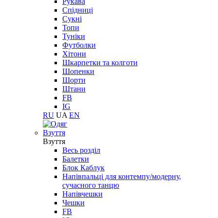
Рукава
Спідниці
Сукні
Топи
Туніки
Футболки
Хітони
Шкарпетки та колготи
Шопенки
Шорти
Штани
FB
IG
RU
UA
EN
Взуття
Взуття
Весь розділ
Балетки
Блок Каблук
Напівпальці для контемпу/модерну,
сучасного танцю
Напівчешки
Чешки
FB