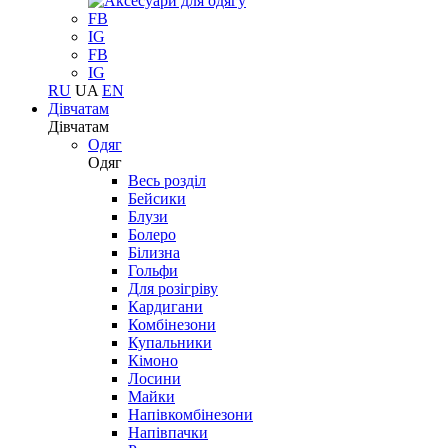
FB
IG
FB
IG
RU
UA
EN
Дівчатам
Дівчатам
Одяг
Одяг
Весь розділ
Бейсики
Блузи
Болеро
Білизна
Гольфи
Для розігріву
Кардигани
Комбінезони
Купальники
Кімоно
Лосини
Майки
Напівкомбінезони
Напівпачки