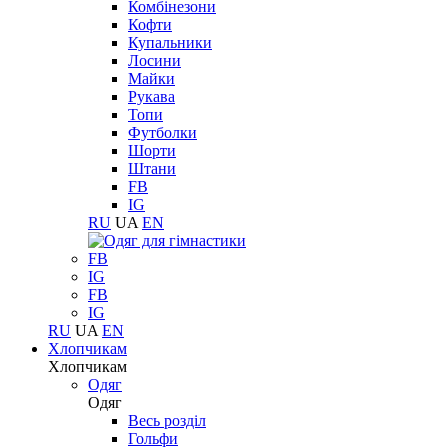
Комбінезони
Кофти
Купальники
Лосини
Майки
Рукава
Топи
Футболки
Шорти
Штани
FB
IG
RU
UA
EN
FB
IG
FB
IG
RU
UA
EN
Хлопчикам
Хлопчикам
Одяг
Одяг
Весь розділ
Гольфи