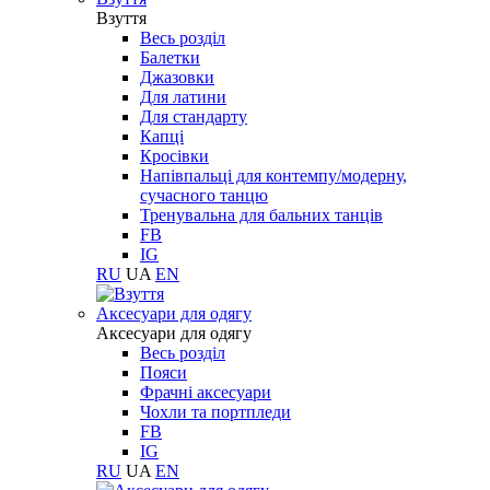
Взуття
Весь розділ
Балетки
Джазовки
Для латини
Для стандарту
Капці
Кросівки
Напівпальці для контемпу/модерну,
сучасного танцю
Тренувальна для бальних танців
FB
IG
RU
UA
EN
Aксесуари для одягу
Aксесуари для одягу
Весь розділ
Пояси
Фрачні аксесуари
Чохли та портпледи
FB
IG
RU
UA
EN