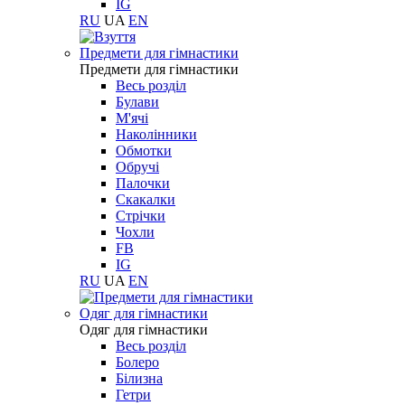
IG
RU
UA
EN
Предмети для гімнастики
Предмети для гімнастики
Весь розділ
Булави
М'ячі
Наколінники
Обмотки
Обручі
Палочки
Скакалки
Стрічки
Чохли
FB
IG
RU
UA
EN
Одяг для гімнастики
Одяг для гімнастики
Весь розділ
Болеро
Білизна
Гетри