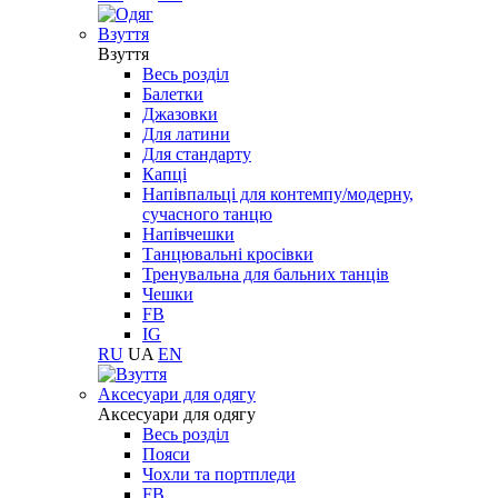
Взуття
Взуття
Весь розділ
Балетки
Джазовки
Для латини
Для стандарту
Капці
Напівпальці для контемпу/модерну,
сучасного танцю
Напівчешки
Танцювальні кросівки
Тренувальна для бальних танців
Чешки
FB
IG
RU
UA
EN
Aксесуари для одягу
Aксесуари для одягу
Весь розділ
Пояси
Чохли та портпледи
FB