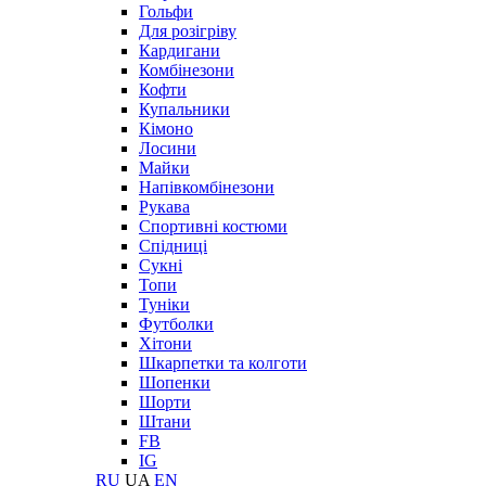
Гольфи
Для розігріву
Кардигани
Комбінезони
Кофти
Купальники
Кімоно
Лосини
Майки
Напівкомбінезони
Рукава
Спортивні костюми
Спідниці
Сукні
Топи
Туніки
Футболки
Хітони
Шкарпетки та колготи
Шопенки
Шорти
Штани
FB
IG
RU
UA
EN