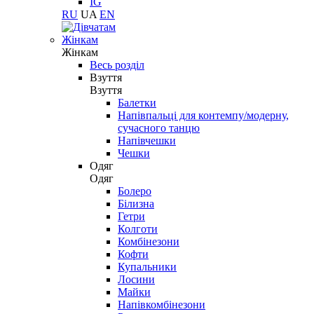
IG
RU
UA
EN
Жінкам
Жінкам
Весь розділ
Взуття
Взуття
Балетки
Напівпальці для контемпу/модерну,
сучасного танцю
Напівчешки
Чешки
Одяг
Одяг
Болеро
Білизна
Гетри
Колготи
Комбінезони
Кофти
Купальники
Лосини
Майки
Напівкомбінезони