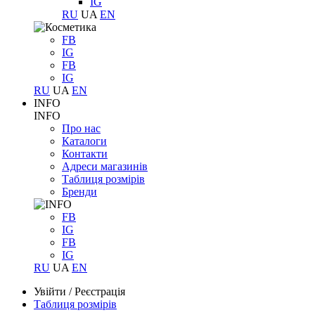
IG
RU
UA
EN
FB
IG
FB
IG
RU
UA
EN
INFO
INFO
Про нас
Каталоги
Контакти
Адреси магазинів
Таблиця розмірів
Бренди
FB
IG
FB
IG
RU
UA
EN
Увійти
/
Реєстрація
Таблиця розмірів