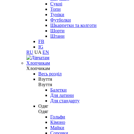
Сукні
Топи
Туніки
Футболки
Шкарпетки та колготи
Шорти
Штани
FB
IG
RU
UA
EN
Хлопчикам
Хлопчикам
Весь розділ
Взуття
Взуття
Балетки
Для латини
Для стандарту
Одяг
Одяг
Гольфи
Кімоно
Майки
Сорочки