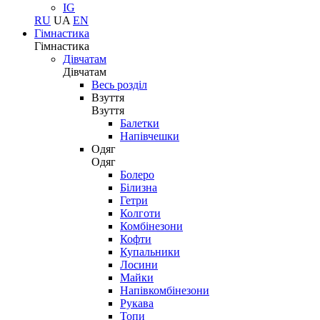
IG
RU
UA
EN
Гімнастика
Гімнастика
Дівчатам
Дівчатам
Весь розділ
Взуття
Взуття
Балетки
Напівчешки
Одяг
Одяг
Болеро
Білизна
Гетри
Колготи
Комбінезони
Кофти
Купальники
Лосини
Майки
Напівкомбінезони
Рукава
Топи