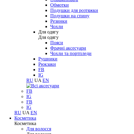
Обмотки
Подушки для розтяжки
Подушки на спину
Резинки
Чохли
Для одягу
Для одягу
Пояси
Фрачні аксесуари
Чохли та портпледи
Рушники
Рюкзаки
FB
IG
RU
UA
EN
FB
IG
FB
IG
RU
UA
EN
Косметика
Косметика
Для волосся