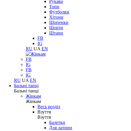
Рукава
Топи
Футболки
Хітони
Шопенки
Шорти
Штани
FB
IG
RU
UA
EN
FB
IG
FB
IG
RU
UA
EN
Бальні танці
Бальні танці
Жінкам
Жінкам
Весь розділ
Взуття
Взуття
Балетки
Для латини