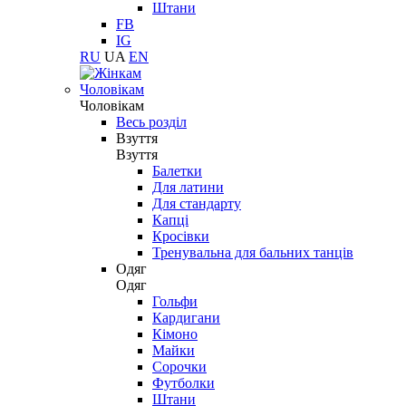
Штани
FB
IG
RU
UA
EN
Чоловікам
Чоловікам
Весь розділ
Взуття
Взуття
Балетки
Для латини
Для стандарту
Капці
Кросівки
Тренувальна для бальних танців
Одяг
Одяг
Гольфи
Кардигани
Кімоно
Майки
Сорочки
Футболки
Штани