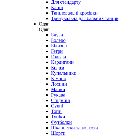
Для стандарту
Капці
Танцювальні кросівки
Тренувальна для бальних танців
Одяг
Одяг
Блузи
Болеро
Білизна
Гетри
Гольфи
Кардигани
Кофти
Купальники
Кімоно
Лосини
Майки
Рукава
Спідниці
Сукні
Топи
Туніки
Футболки
Шкарпетки та колготи
Шорти