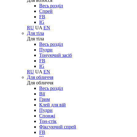
Для волосся
Весь розділ
Спрей
FB
IG
RU
UA
EN
Для тіла
Для тіла
Весь розділ
Пудри
Тонуючий засіб
FB
IG
RU
UA
EN
Для обличчя
Для обличчя
Весь розділ
Вії
Грим
Клей для вій
Пудри
Спонжі
Тон-стік
Фіксуючий спрей
FB