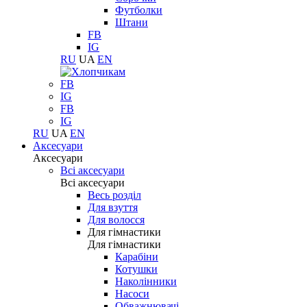
Футболки
Штани
FB
IG
RU
UA
EN
FB
IG
FB
IG
RU
UA
EN
Аксесуари
Аксесуари
Всі аксесуари
Всі аксесуари
Весь розділ
Для взуття
Для волосся
Для гімнастики
Для гімнастики
Карабіни
Котушки
Наколінники
Насоси
Обважнювачі