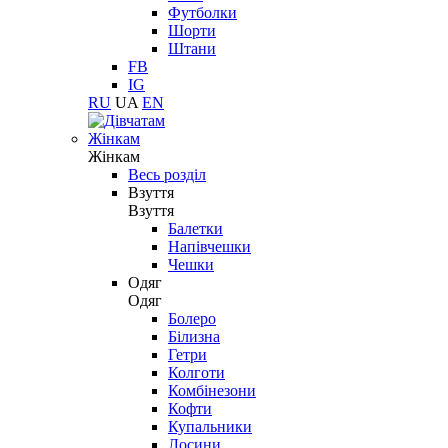
Футболки
Шорти
Штани
FB
IG
RU
UA
EN
Жінкам
Жінкам
Весь розділ
Взуття
Взуття
Балетки
Напівчешки
Чешки
Одяг
Одяг
Болеро
Білизна
Гетри
Колготи
Комбінезони
Кофти
Купальники
Лосини