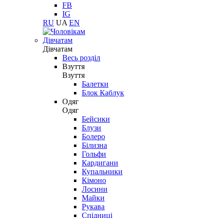
FB
IG
RU
UA
EN
Дівчатам
Дівчатам
Весь розділ
Взуття
Взуття
Балетки
Блок Каблук
Одяг
Одяг
Бейсики
Блузи
Болеро
Білизна
Гольфи
Кардигани
Купальники
Кімоно
Лосини
Майки
Рукава
Спідниці