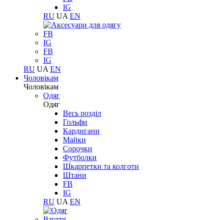
IG
RU
UA
EN
FB
IG
FB
IG
RU
UA
EN
Чоловікам
Чоловікам
Одяг
Одяг
Весь розділ
Гольфи
Кардигани
Майки
Сорочки
Футболки
Шкарпетки та колготи
Штани
FB
IG
RU
UA
EN
Взуття