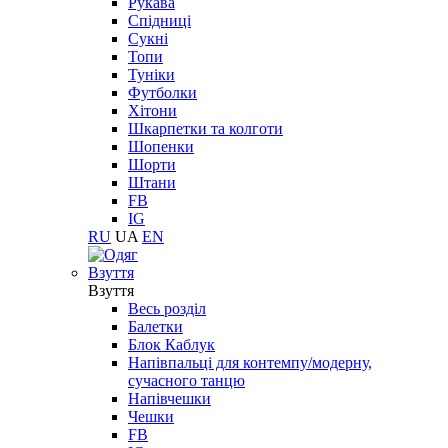
Рукава
Спідниці
Сукні
Топи
Туніки
Футболки
Хітони
Шкарпетки та колготи
Шопенки
Шорти
Штани
FB
IG
RU
UA
EN
Взуття
Взуття
Весь розділ
Балетки
Блок Каблук
Напівпальці для контемпу/модерну,
сучасного танцю
Напівчешки
Чешки
FB