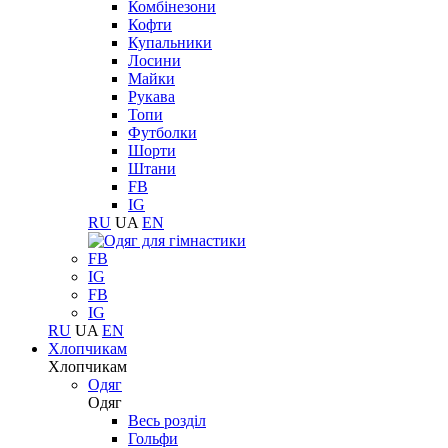
Комбінезони
Кофти
Купальники
Лосини
Майки
Рукава
Топи
Футболки
Шорти
Штани
FB
IG
RU
UA
EN
FB
IG
FB
IG
RU
UA
EN
Хлопчикам
Хлопчикам
Одяг
Одяг
Весь розділ
Гольфи