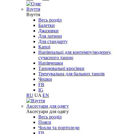
Взуття
Взуття
Весь розділ
Балетки
Джазовки
Для латини
Для стандарту
Капці
Напівпальці для контемпу/модерну,
сучасного танцю
Напівчешки
Танцювальні кросівки
Тренувальна для бальних танців
Чешки
FB
IG
RU
UA
EN
Aксесуари для одягу
Aксесуари для одягу
Весь розділ
Пояси
Чохли та портпледи
FB