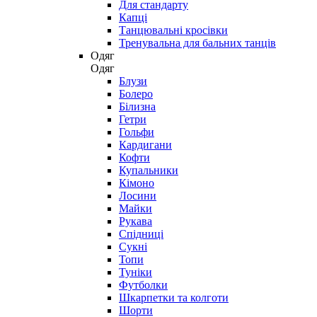
Для стандарту
Капці
Танцювальні кросівки
Тренувальна для бальних танців
Одяг
Одяг
Блузи
Болеро
Білизна
Гетри
Гольфи
Кардигани
Кофти
Купальники
Кімоно
Лосини
Майки
Рукава
Спідниці
Сукні
Топи
Туніки
Футболки
Шкарпетки та колготи
Шорти