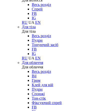
Для волосся
Весь розділ
Спрей
FB
IG
RU
UA
EN
Для тіла
Для тіла
Весь розділ
Пудри
Тонуючий засіб
FB
IG
RU
UA
EN
Для обличчя
Для обличчя
Весь розділ
Вії
Грим
Клей для вій
Пудри
Спонжі
Тон-стік
Фіксуючий спрей
FB