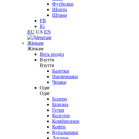
Футболки
Шорти
Штани
FB
IG
RU
UA
EN
Жінкам
Жінкам
Весь розділ
Взуття
Взуття
Балетки
Напівчешки
Чешки
Одяг
Одяг
Болеро
Білизна
Гетри
Колготи
Комбінезони
Кофти
Купальники
Лосини