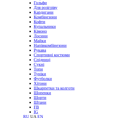
Гольфи
Для розігріву
Кардигани
Комбінезони
Кофти
Купальники
Кімоно
Лосини
Майки
Напівкомбінезони
Рукава
Спортивні костюми
Спідниці
Сукні
Топи
Туніки
Футболки
Хітони
Шкарпетки та колготи
Шопенки
Шорти
Штани
FB
IG
RU
UA
EN