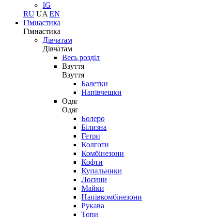
IG
RU
UA
EN
Гімнастика
Гімнастика
Дівчатам
Дівчатам
Весь розділ
Взуття
Взуття
Балетки
Напівчешки
Одяг
Одяг
Болеро
Білизна
Гетри
Колготи
Комбінезони
Кофти
Купальники
Лосини
Майки
Напівкомбінезони
Рукава
Топи