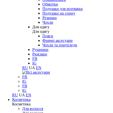
Обмотки
Подушки для розтяжки
Подушки на спину
Резинки
Чохли
Для одягу
Для одягу
Пояси
Фрачні аксесуари
Чохли та портпледи
Рушники
Рюкзаки
FB
IG
RU
UA
EN
FB
IG
FB
IG
RU
UA
EN
Косметика
Косметика
Для волосся