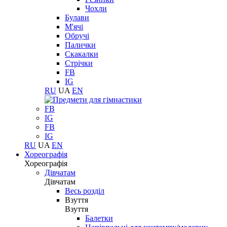
Чохли
Булави
М'ячі
Обручі
Палички
Скакалки
Стрічки
FB
IG
RU
UA
EN
FB
IG
FB
IG
RU
UA
EN
Хореографія
Хореографія
Дівчатам
Дівчатам
Весь розділ
Взуття
Взуття
Балетки