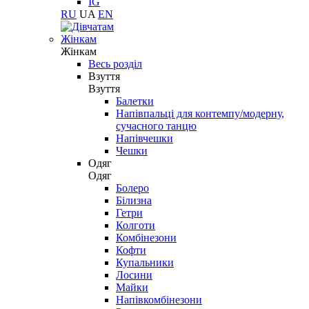
IG
RU
UA
EN
Жінкам
Жінкам
Весь розділ
Взуття
Взуття
Балетки
Напівпальці для контемпу/модерну,
сучасного танцю
Напівчешки
Чешки
Одяг
Одяг
Болеро
Білизна
Гетри
Колготи
Комбінезони
Кофти
Купальники
Лосини
Майки
Напівкомбінезони