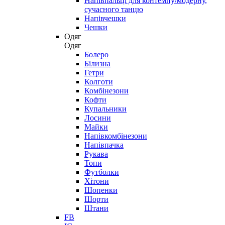
Напівпальці для контемпу/модерну,
сучасного танцю
Напівчешки
Чешки
Одяг
Одяг
Болеро
Білизна
Гетри
Колготи
Комбінезони
Кофти
Купальники
Лосини
Майки
Напівкомбінезони
Напівпачка
Рукава
Топи
Футболки
Хітони
Шопенки
Шорти
Штани
FB