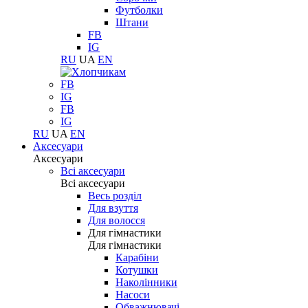
Футболки
Штани
FB
IG
RU
UA
EN
FB
IG
FB
IG
RU
UA
EN
Аксесуари
Аксесуари
Всі аксесуари
Всі аксесуари
Весь розділ
Для взуття
Для волосся
Для гімнастики
Для гімнастики
Карабіни
Котушки
Наколінники
Насоси
Обважнювачі