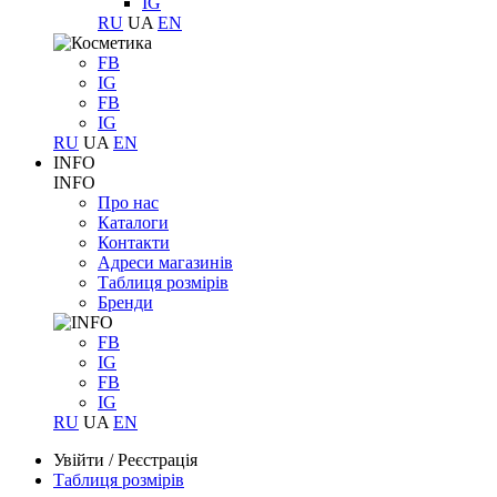
IG
RU
UA
EN
FB
IG
FB
IG
RU
UA
EN
INFO
INFO
Про нас
Каталоги
Контакти
Адреси магазинів
Таблиця розмірів
Бренди
FB
IG
FB
IG
RU
UA
EN
Увійти
/
Реєстрація
Таблиця розмірів