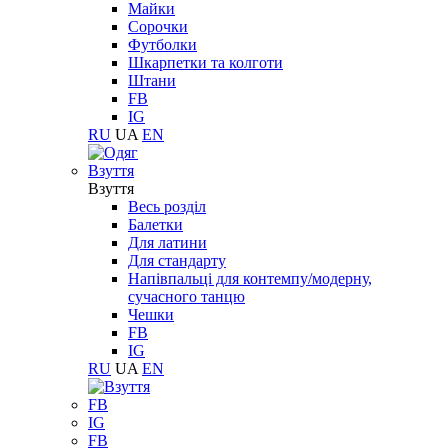
Майки
Сорочки
Футболки
Шкарпетки та колготи
Штани
FB
IG
RU
UA
EN
Взуття
Взуття
Весь розділ
Балетки
Для латини
Для стандарту
Напівпальці для контемпу/модерну,
сучасного танцю
Чешки
FB
IG
RU
UA
EN
FB
IG
FB