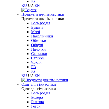
IG
RU
UA
EN
Предмети для гімнастики
Предмети для гімнастики
Весь розділ
Булави
М'ячі
Наколінники
Обмотки
Обручі
Палочки
Скакалки
Стрічки
Чохли
FB
IG
RU
UA
EN
Одяг для гімнастики
Одяг для гімнастики
Весь розділ
Болеро
Білизна
Гетри