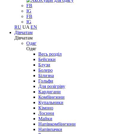
FB
IG
FB
IG
RU
UA
EN
Дівчатам
Дівчатам
Одяг
Одяг
Весь розділ
Бейсики
Блузи
Болеро
Білизна
Гольфи
Для розігріву
Кардигани
Комбінезони
Купальники
Кімоно
Лосини
Майки
Напівкомбінезони
Напівпачки