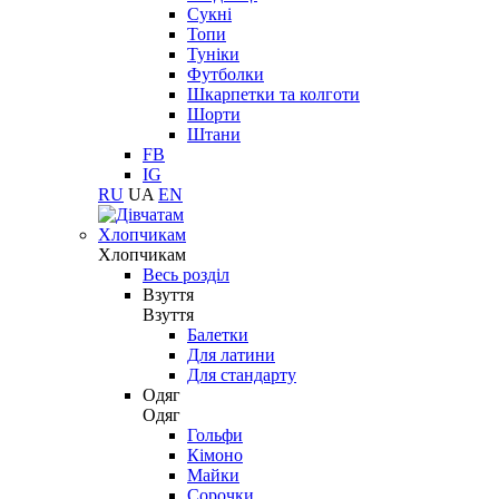
Сукні
Топи
Туніки
Футболки
Шкарпетки та колготи
Шорти
Штани
FB
IG
RU
UA
EN
Хлопчикам
Хлопчикам
Весь розділ
Взуття
Взуття
Балетки
Для латини
Для стандарту
Одяг
Одяг
Гольфи
Кімоно
Майки
Сорочки