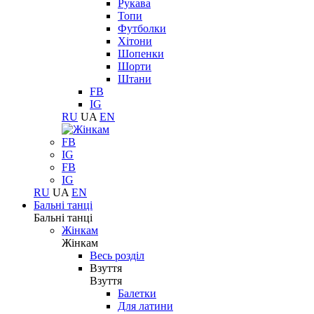
Рукава
Топи
Футболки
Хітони
Шопенки
Шорти
Штани
FB
IG
RU
UA
EN
FB
IG
FB
IG
RU
UA
EN
Бальні танці
Бальні танці
Жінкам
Жінкам
Весь розділ
Взуття
Взуття
Балетки
Для латини