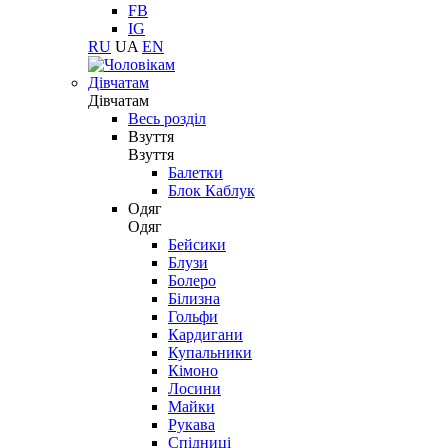
FB
IG
RU
UA
EN
Дівчатам
Дівчатам
Весь розділ
Взуття
Взуття
Балетки
Блок Каблук
Одяг
Одяг
Бейсики
Блузи
Болеро
Білизна
Гольфи
Кардигани
Купальники
Кімоно
Лосини
Майки
Рукава
Спідниці