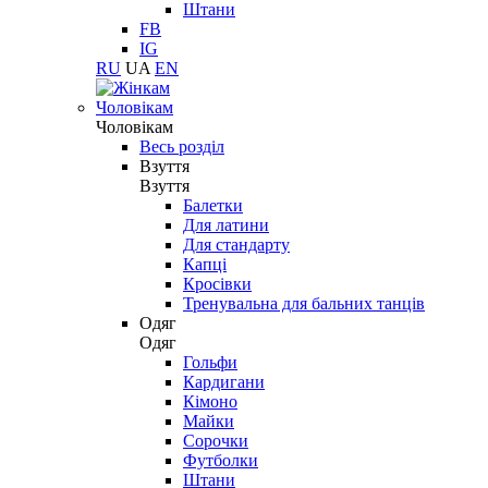
Штани
FB
IG
RU
UA
EN
Чоловікам
Чоловікам
Весь розділ
Взуття
Взуття
Балетки
Для латини
Для стандарту
Капці
Кросівки
Тренувальна для бальних танців
Одяг
Одяг
Гольфи
Кардигани
Кімоно
Майки
Сорочки
Футболки
Штани