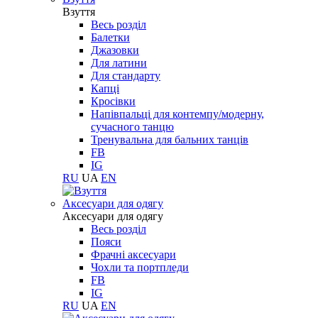
Взуття
Весь розділ
Балетки
Джазовки
Для латини
Для стандарту
Капці
Кросівки
Напівпальці для контемпу/модерну,
сучасного танцю
Тренувальна для бальних танців
FB
IG
RU
UA
EN
Aксесуари для одягу
Aксесуари для одягу
Весь розділ
Пояси
Фрачні аксесуари
Чохли та портпледи
FB
IG
RU
UA
EN