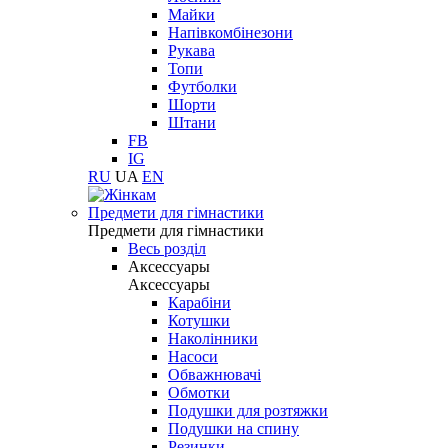
Майки
Напівкомбінезони
Рукава
Топи
Футболки
Шорти
Штани
FB
IG
RU
UA
EN
Предмети для гімнастики
Предмети для гімнастики
Весь розділ
Аксессуары
Аксессуары
Карабіни
Котушки
Наколінники
Насоси
Обважнювачі
Обмотки
Подушки для розтяжки
Подушки на спину
Резинки