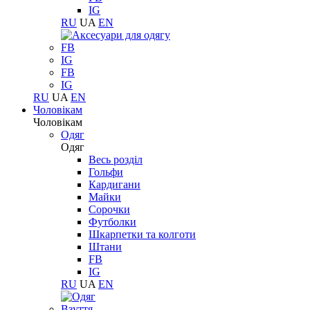
IG
RU
UA
EN
FB
IG
FB
IG
RU
UA
EN
Чоловікам
Чоловікам
Одяг
Одяг
Весь розділ
Гольфи
Кардигани
Майки
Сорочки
Футболки
Шкарпетки та колготи
Штани
FB
IG
RU
UA
EN
Взуття