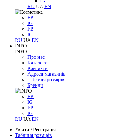
IG
RU
UA
EN
FB
IG
FB
IG
RU
UA
EN
INFO
INFO
Про нас
Каталоги
Контакти
Адреси магазинів
Таблиця розмірів
Бренди
FB
IG
FB
IG
RU
UA
EN
Увійти
/
Реєстрація
Таблиця розмірів