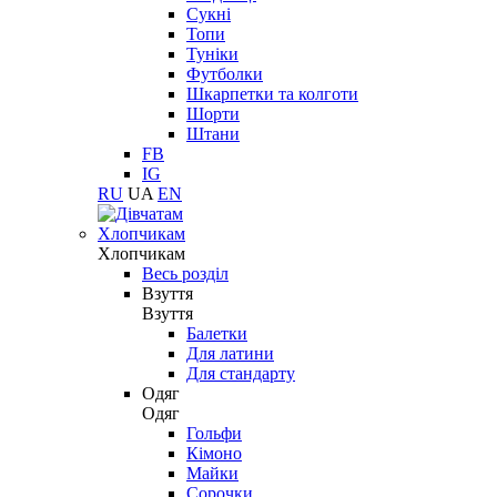
Сукні
Топи
Туніки
Футболки
Шкарпетки та колготи
Шорти
Штани
FB
IG
RU
UA
EN
Хлопчикам
Хлопчикам
Весь розділ
Взуття
Взуття
Балетки
Для латини
Для стандарту
Одяг
Одяг
Гольфи
Кімоно
Майки
Сорочки