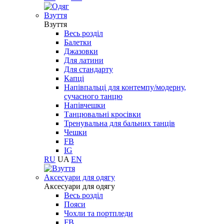
Взуття
Взуття
Весь розділ
Балетки
Джазовки
Для латини
Для стандарту
Капці
Напівпальці для контемпу/модерну,
сучасного танцю
Напівчешки
Танцювальні кросівки
Тренувальна для бальних танців
Чешки
FB
IG
RU
UA
EN
Aксесуари для одягу
Aксесуари для одягу
Весь розділ
Пояси
Чохли та портпледи
FB