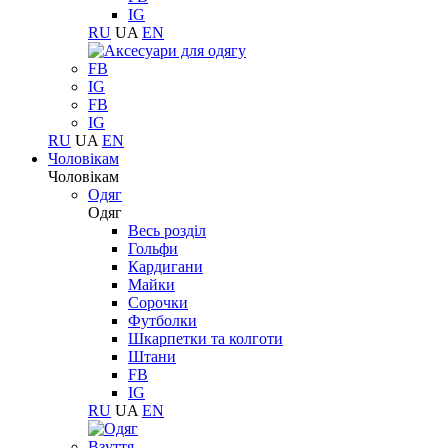
IG
RU
UA
EN
FB
IG
FB
IG
RU
UA
EN
Чоловікам
Чоловікам
Одяг
Одяг
Весь розділ
Гольфи
Кардигани
Майки
Сорочки
Футболки
Шкарпетки та колготи
Штани
FB
IG
RU
UA
EN
Взуття