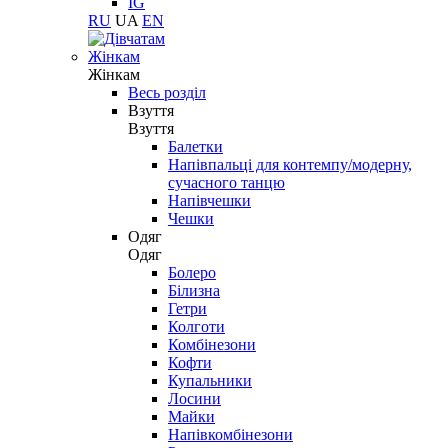
IG
RU
UA
EN
Жінкам
Жінкам
Весь розділ
Взуття
Взуття
Балетки
Напівпальці для контемпу/модерну,
сучасного танцю
Напівчешки
Чешки
Одяг
Одяг
Болеро
Білизна
Гетри
Колготи
Комбінезони
Кофти
Купальники
Лосини
Майки
Напівкомбінезони