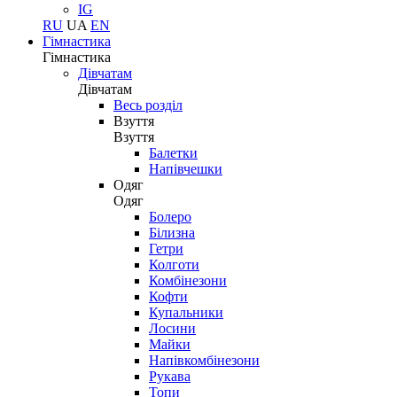
IG
RU
UA
EN
Гімнастика
Гімнастика
Дівчатам
Дівчатам
Весь розділ
Взуття
Взуття
Балетки
Напівчешки
Одяг
Одяг
Болеро
Білизна
Гетри
Колготи
Комбінезони
Кофти
Купальники
Лосини
Майки
Напівкомбінезони
Рукава
Топи