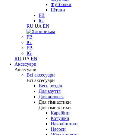
Футболки
Штани
FB
IG
RU
UA
EN
FB
IG
FB
IG
RU
UA
EN
Аксесуари
Аксесуари
Всі аксесуари
Всі аксесуари
Весь розділ
Для взуття
Для волосся
Для гімнастики
Для гімнастики
Карабіни
Котушки
Наколінники
Насоси
Обважнювачі