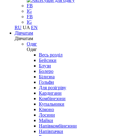
FB
IG
FB
IG
RU
UA
EN
Дівчатам
Дівчатам
Одяг
Одяг
Весь розділ
Бейсики
Блузи
Болеро
Білизна
Гольфи
Для розігріву
Кардигани
Комбінезони
Купальники
Кімоно
Лосини
Майки
Напівкомбінезони
Напівпачки