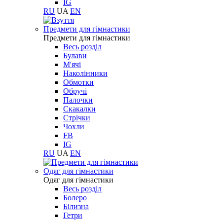
IG
RU
UA
EN
Предмети для гімнастики
Предмети для гімнастики
Весь розділ
Булави
М'ячі
Наколінники
Обмотки
Обручі
Палочки
Скакалки
Стрічки
Чохли
FB
IG
RU
UA
EN
Одяг для гімнастики
Одяг для гімнастики
Весь розділ
Болеро
Білизна
Гетри