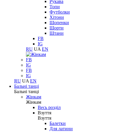
Рукава
Топи
Футболки
Хітони
Шопенки
Шорти
Штани
FB
IG
RU
UA
EN
FB
IG
FB
IG
RU
UA
EN
Бальні танці
Бальні танці
Жінкам
Жінкам
Весь розділ
Взуття
Взуття
Балетки
Для латини