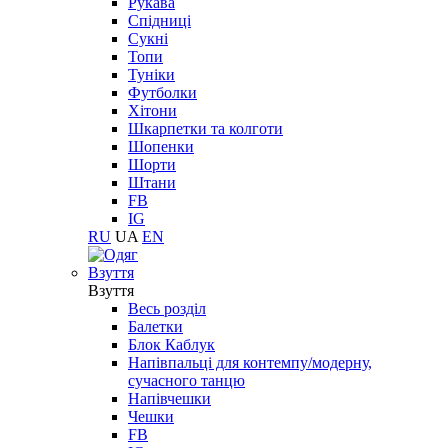
Рукава
Спідниці
Сукні
Топи
Туніки
Футболки
Хітони
Шкарпетки та колготи
Шопенки
Шорти
Штани
FB
IG
RU
UA
EN
Взуття
Взуття
Весь розділ
Балетки
Блок Каблук
Напівпальці для контемпу/модерну,
сучасного танцю
Напівчешки
Чешки
FB