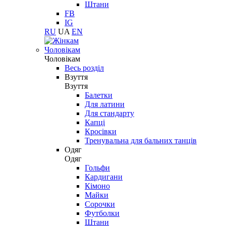
Штани
FB
IG
RU
UA
EN
Чоловікам
Чоловікам
Весь розділ
Взуття
Взуття
Балетки
Для латини
Для стандарту
Капці
Кросівки
Тренувальна для бальних танців
Одяг
Одяг
Гольфи
Кардигани
Кімоно
Майки
Сорочки
Футболки
Штани