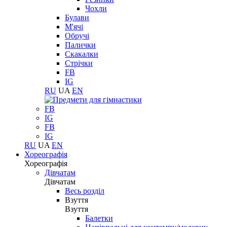
Чохли
Булави
М'ячі
Обручі
Палички
Скакалки
Стрічки
FB
IG
RU
UA
EN
FB
IG
FB
IG
RU
UA
EN
Хореографія
Хореографія
Дівчатам
Дівчатам
Весь розділ
Взуття
Взуття
Балетки