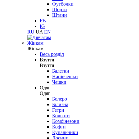
Футболки
Шорти
Штани
FB
IG
RU
UA
EN
Жінкам
Жінкам
Весь розділ
Взуття
Взуття
Балетки
Напівчешки
Чешки
Одяг
Одяг
Болеро
Білизна
Гетри
Колготи
Комбінезони
Кофти
Купальники
Лосини