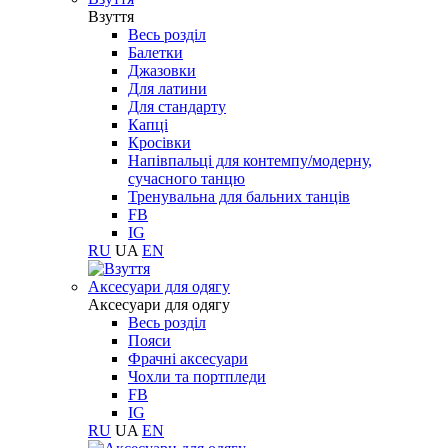
Взуття
Весь розділ
Балетки
Джазовки
Для латини
Для стандарту
Капці
Кросівки
Напівпальці для контемпу/модерну,
сучасного танцю
Тренувальна для бальних танців
FB
IG
RU
UA
EN
Aксесуари для одягу
Aксесуари для одягу
Весь розділ
Пояси
Фрачні аксесуари
Чохли та портпледи
FB
IG
RU
UA
EN