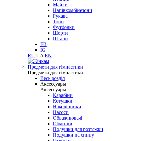
Майки
Напівкомбінезони
Рукава
Топи
Футболки
Шорти
Штани
FB
IG
RU
UA
EN
Предмети для гімнастики
Предмети для гімнастики
Весь розділ
Аксессуары
Аксессуары
Карабіни
Котушки
Наколінники
Насоси
Обважнювачі
Обмотки
Подушки для розтяжки
Подушки на спину
Резинки