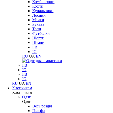
Комбінезони
Кофти
Купальники
Лосини
Майки
Рукава
Топи
Футболки
Шорти
Штани
FB
IG
RU
UA
EN
FB
IG
FB
IG
RU
UA
EN
Хлопчикам
Хлопчикам
Одяг
Одяг
Весь розділ
Гольфи