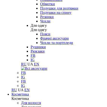
Обмотки
Подушки для розтяжки
Подушки на спину
Резинки
Чохли
Для одягу
Для одягу
Пояси
Фрачні аксесуари
Чохли та портпледи
Рушники
Рюкзаки
FB
IG
RU
UA
EN
FB
IG
FB
IG
RU
UA
EN
Косметика
Косметика
Для волосся