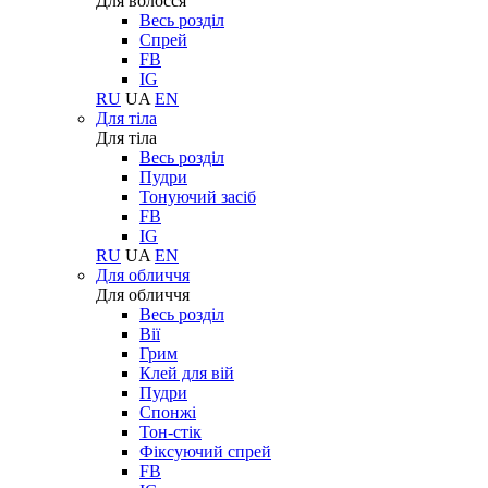
Для волосся
Весь розділ
Спрей
FB
IG
RU
UA
EN
Для тіла
Для тіла
Весь розділ
Пудри
Тонуючий засіб
FB
IG
RU
UA
EN
Для обличчя
Для обличчя
Весь розділ
Вії
Грим
Клей для вій
Пудри
Спонжі
Тон-стік
Фіксуючий спрей
FB