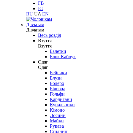
FB
IG
RU
UA
EN
Дівчатам
Дівчатам
Весь розділ
Взуття
Взуття
Балетки
Блок Каблук
Одяг
Одяг
Бейсики
Блузи
Болеро
Білизна
Гольфи
Кардигани
Купальники
Кімоно
Лосини
Майки
Рукава
Спідниці