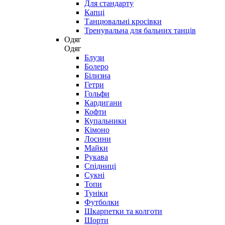
Для стандарту
Капці
Танцювальні кросівки
Тренувальна для бальних танців
Одяг
Одяг
Блузи
Болеро
Білизна
Гетри
Гольфи
Кардигани
Кофти
Купальники
Кімоно
Лосини
Майки
Рукава
Спідниці
Сукні
Топи
Туніки
Футболки
Шкарпетки та колготи
Шорти