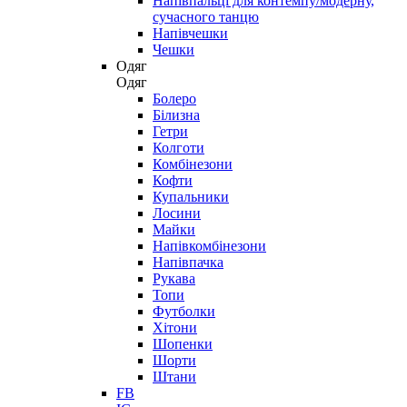
Напівпальці для контемпу/модерну,
сучасного танцю
Напівчешки
Чешки
Одяг
Одяг
Болеро
Білизна
Гетри
Колготи
Комбінезони
Кофти
Купальники
Лосини
Майки
Напівкомбінезони
Напівпачка
Рукава
Топи
Футболки
Хітони
Шопенки
Шорти
Штани
FB