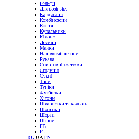
Гольфи
Для розігріву
Кардигани
Комбінезони
Кофти
Купальники
Кімоно
Лосини
Майки
Напівкомбінезони
Рукава
Спортивні костюми
Спідниці
Сукні
Топи
Туніки
Футболки
Хітони
Шкарпетки та колготи
Шопенки
Шорти
Штани
FB
IG
RU
UA
EN