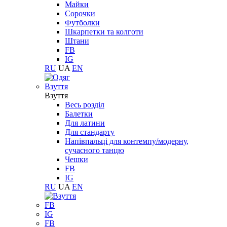
Майки
Сорочки
Футболки
Шкарпетки та колготи
Штани
FB
IG
RU
UA
EN
Взуття
Взуття
Весь розділ
Балетки
Для латини
Для стандарту
Напівпальці для контемпу/модерну,
сучасного танцю
Чешки
FB
IG
RU
UA
EN
FB
IG
FB