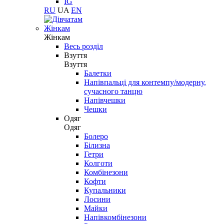
IG
RU
UA
EN
Жінкам
Жінкам
Весь розділ
Взуття
Взуття
Балетки
Напівпальці для контемпу/модерну,
сучасного танцю
Напівчешки
Чешки
Одяг
Одяг
Болеро
Білизна
Гетри
Колготи
Комбінезони
Кофти
Купальники
Лосини
Майки
Напівкомбінезони