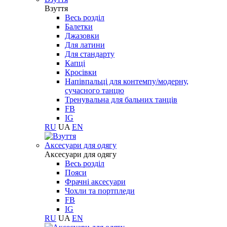
Взуття
Весь розділ
Балетки
Джазовки
Для латини
Для стандарту
Капці
Кросівки
Напівпальці для контемпу/модерну,
сучасного танцю
Тренувальна для бальних танців
FB
IG
RU
UA
EN
Aксесуари для одягу
Aксесуари для одягу
Весь розділ
Пояси
Фрачні аксесуари
Чохли та портпледи
FB
IG
RU
UA
EN