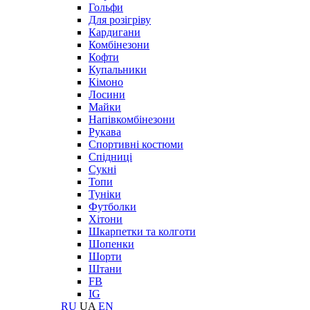
Гольфи
Для розігріву
Кардигани
Комбінезони
Кофти
Купальники
Кімоно
Лосини
Майки
Напівкомбінезони
Рукава
Спортивні костюми
Спідниці
Сукні
Топи
Туніки
Футболки
Хітони
Шкарпетки та колготи
Шопенки
Шорти
Штани
FB
IG
RU
UA
EN