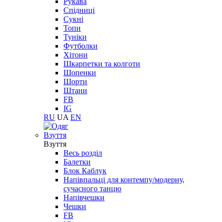
Рукава
Спідниці
Сукні
Топи
Туніки
Футболки
Хітони
Шкарпетки та колготи
Шопенки
Шорти
Штани
FB
IG
RU
UA
EN
Взуття
Взуття
Весь розділ
Балетки
Блок Каблук
Напівпальці для контемпу/модерну,
сучасного танцю
Напівчешки
Чешки
FB