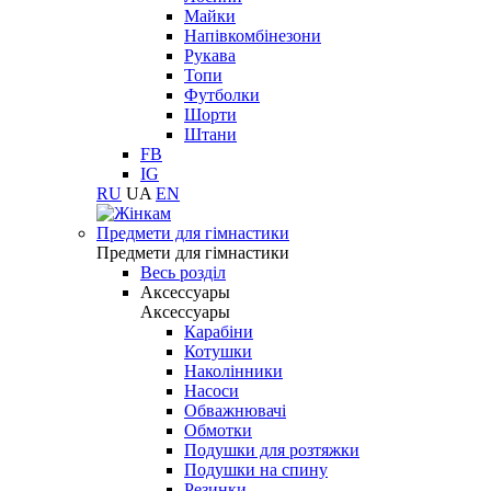
Майки
Напівкомбінезони
Рукава
Топи
Футболки
Шорти
Штани
FB
IG
RU
UA
EN
Предмети для гімнастики
Предмети для гімнастики
Весь розділ
Аксессуары
Аксессуары
Карабіни
Котушки
Наколінники
Насоси
Обважнювачі
Обмотки
Подушки для розтяжки
Подушки на спину
Резинки