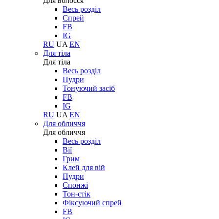
Для волосся
Весь розділ
Спрей
FB
IG
RU
UA
EN
Для тіла
Для тіла
Весь розділ
Пудри
Тонуючий засіб
FB
IG
RU
UA
EN
Для обличчя
Для обличчя
Весь розділ
Вії
Грим
Клей для вій
Пудри
Спонжі
Тон-стік
Фіксуючий спрей
FB