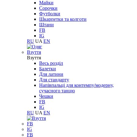
Майки
Сорочки
Футболки
Шкарпетки та колготи
Штани
FB
IG
RU
UA
EN
Взуття
Взуття
Весь розділ
Балетки
Для латини
Для стандарту
Напівпальці для контемпу/модерну,
сучасного танцю
Чешки
FB
IG
RU
UA
EN
FB
IG
FB