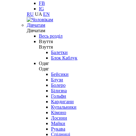
FB
IG
RU
UA
EN
Дівчатам
Дівчатам
Весь розділ
Взуття
Взуття
Балетки
Блок Каблук
Одяг
Одяг
Бейсики
Блузи
Болеро
Білизна
Гольфи
Кардигани
Купальники
Кімоно
Лосини
Майки
Рукава
Спідниці