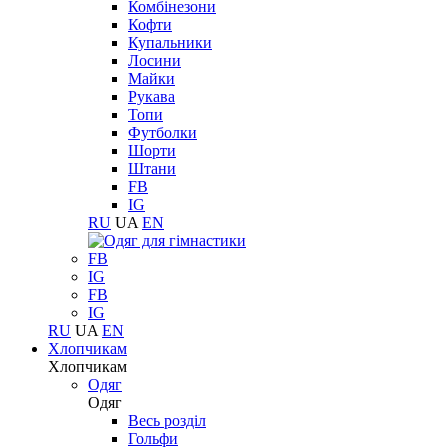
Комбінезони
Кофти
Купальники
Лосини
Майки
Рукава
Топи
Футболки
Шорти
Штани
FB
IG
RU
UA
EN
FB
IG
FB
IG
RU
UA
EN
Хлопчикам
Хлопчикам
Одяг
Одяг
Весь розділ
Гольфи