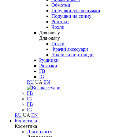
Обмотки
Подушки для розтяжки
Подушки на спину
Резинки
Чохли
Для одягу
Для одягу
Пояси
Фрачні аксесуари
Чохли та портпледи
Рушники
Рюкзаки
FB
IG
RU
UA
EN
FB
IG
FB
IG
RU
UA
EN
Косметика
Косметика
Для волосся