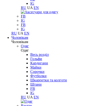
IG
RU
UA
EN
FB
IG
FB
IG
RU
UA
EN
Чоловікам
Чоловікам
Одяг
Одяг
Весь розділ
Гольфи
Кардигани
Майки
Сорочки
Футболки
Шкарпетки та колготи
Штани
FB
IG
RU
UA
EN
Взуття