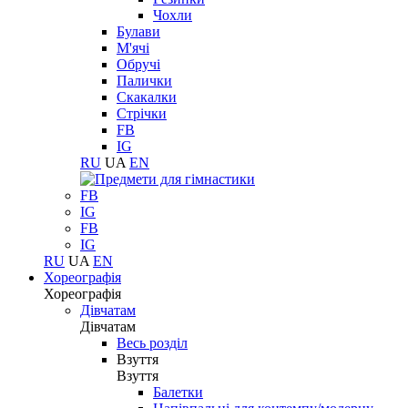
Чохли
Булави
М'ячі
Обручі
Палички
Скакалки
Стрічки
FB
IG
RU
UA
EN
FB
IG
FB
IG
RU
UA
EN
Хореографія
Хореографія
Дівчатам
Дівчатам
Весь розділ
Взуття
Взуття
Балетки