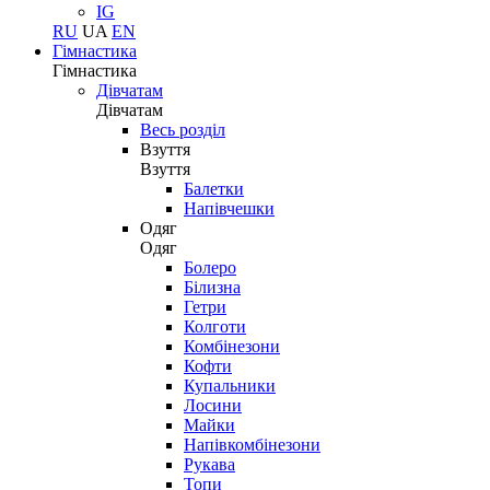
IG
RU
UA
EN
Гімнастика
Гімнастика
Дівчатам
Дівчатам
Весь розділ
Взуття
Взуття
Балетки
Напівчешки
Одяг
Одяг
Болеро
Білизна
Гетри
Колготи
Комбінезони
Кофти
Купальники
Лосини
Майки
Напівкомбінезони
Рукава
Топи