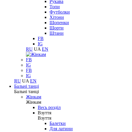
Рукава
Топи
Футболки
Хітони
Шопенки
Шорти
Штани
FB
IG
RU
UA
EN
FB
IG
FB
IG
RU
UA
EN
Бальні танці
Бальні танці
Жінкам
Жінкам
Весь розділ
Взуття
Взуття
Балетки
Для латини