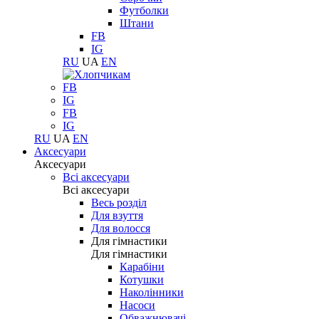
Футболки
Штани
FB
IG
RU
UA
EN
FB
IG
FB
IG
RU
UA
EN
Аксесуари
Аксесуари
Всі аксесуари
Всі аксесуари
Весь розділ
Для взуття
Для волосся
Для гімнастики
Для гімнастики
Карабіни
Котушки
Наколінники
Насоси
Обважнювачі