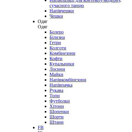
Напівпальці для контемпу/модерну,
сучасного танцю
Напівчешки
Чешки
Одяг
Одяг
Болеро
Білизна
Гетри
Колготи
Комбінезони
Кофти
Купальники
Лосини
Майки
Напівкомбінезони
Напівпачка
Рукава
Топи
Футболки
Хітони
Шопенки
Шорти
Штани
FB