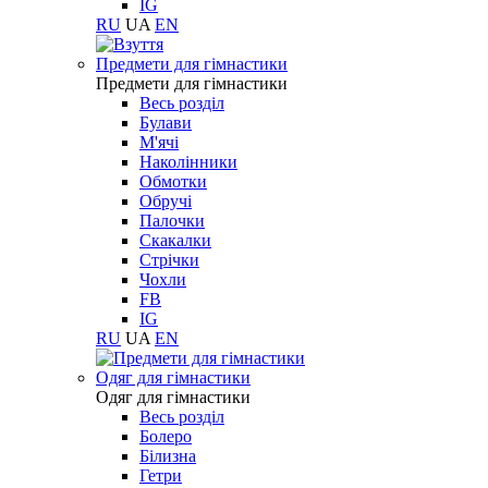
IG
RU
UA
EN
Предмети для гімнастики
Предмети для гімнастики
Весь розділ
Булави
М'ячі
Наколінники
Обмотки
Обручі
Палочки
Скакалки
Стрічки
Чохли
FB
IG
RU
UA
EN
Одяг для гімнастики
Одяг для гімнастики
Весь розділ
Болеро
Білизна
Гетри