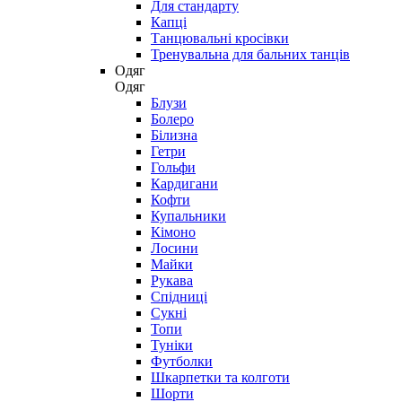
Для стандарту
Капці
Танцювальні кросівки
Тренувальна для бальних танців
Одяг
Одяг
Блузи
Болеро
Білизна
Гетри
Гольфи
Кардигани
Кофти
Купальники
Кімоно
Лосини
Майки
Рукава
Спідниці
Сукні
Топи
Туніки
Футболки
Шкарпетки та колготи
Шорти