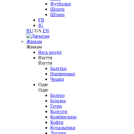
Футболки
Шорти
Штани
FB
IG
RU
UA
EN
Жінкам
Жінкам
Весь розділ
Взуття
Взуття
Балетки
Напівчешки
Чешки
Одяг
Одяг
Болеро
Білизна
Гетри
Колготи
Комбінезони
Кофти
Купальники
Лосини