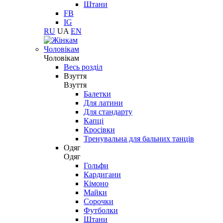
Штани
FB
IG
RU
UA
EN
Чоловікам
Чоловікам
Весь розділ
Взуття
Взуття
Балетки
Для латини
Для стандарту
Капці
Кросівки
Тренувальна для бальних танців
Одяг
Одяг
Гольфи
Кардигани
Кімоно
Майки
Сорочки
Футболки
Штани