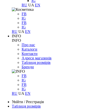
IG
RU
UA
EN
FB
IG
FB
IG
RU
UA
EN
INFO
INFO
Про нас
Каталоги
Контакти
Адреси магазинів
Таблиця розмірів
Бренди
FB
IG
FB
IG
RU
UA
EN
Увійти
/
Реєстрація
Таблиця розмірів