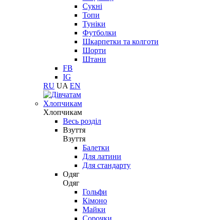
Сукні
Топи
Туніки
Футболки
Шкарпетки та колготи
Шорти
Штани
FB
IG
RU
UA
EN
Хлопчикам
Хлопчикам
Весь розділ
Взуття
Взуття
Балетки
Для латини
Для стандарту
Одяг
Одяг
Гольфи
Кімоно
Майки
Сорочки