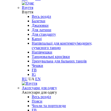
Взуття
Взуття
Весь розділ
Балетки
Джазовки
Для латини
Для стандарту
Капці
Напівпальці для контемпу/модерну,
сучасного танцю
Напівчешки
Танцювальні кросівки
Тренувальна для бальних танців
Чешки
FB
IG
RU
UA
EN
Aксесуари для одягу
Aксесуари для одягу
Весь розділ
Пояси
Чохли та портпледи
FB