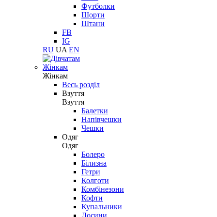
Футболки
Шорти
Штани
FB
IG
RU
UA
EN
Жінкам
Жінкам
Весь розділ
Взуття
Взуття
Балетки
Напівчешки
Чешки
Одяг
Одяг
Болеро
Білизна
Гетри
Колготи
Комбінезони
Кофти
Купальники
Лосини