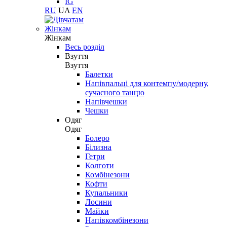
IG
RU
UA
EN
Жінкам
Жінкам
Весь розділ
Взуття
Взуття
Балетки
Напівпальці для контемпу/модерну,
сучасного танцю
Напівчешки
Чешки
Одяг
Одяг
Болеро
Білизна
Гетри
Колготи
Комбінезони
Кофти
Купальники
Лосини
Майки
Напівкомбінезони