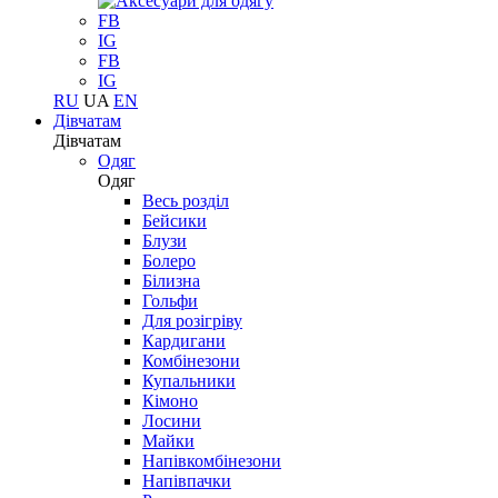
FB
IG
FB
IG
RU
UA
EN
Дівчатам
Дівчатам
Одяг
Одяг
Весь розділ
Бейсики
Блузи
Болеро
Білизна
Гольфи
Для розігріву
Кардигани
Комбінезони
Купальники
Кімоно
Лосини
Майки
Напівкомбінезони
Напівпачки