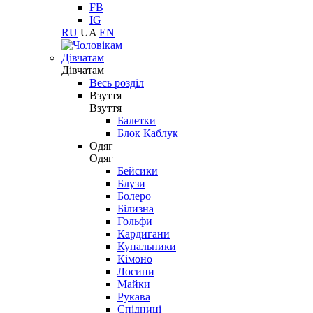
FB
IG
RU
UA
EN
Дівчатам
Дівчатам
Весь розділ
Взуття
Взуття
Балетки
Блок Каблук
Одяг
Одяг
Бейсики
Блузи
Болеро
Білизна
Гольфи
Кардигани
Купальники
Кімоно
Лосини
Майки
Рукава
Спідниці