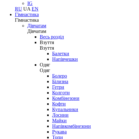
IG
RU
UA
EN
Гімнастика
Гімнастика
Дівчатам
Дівчатам
Весь розділ
Взуття
Взуття
Балетки
Напівчешки
Одяг
Одяг
Болеро
Білизна
Гетри
Колготи
Комбінезони
Кофти
Купальники
Лосини
Майки
Напівкомбінезони
Рукава
Топи