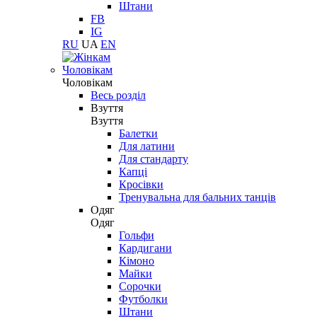
Штани
FB
IG
RU
UA
EN
Чоловікам
Чоловікам
Весь розділ
Взуття
Взуття
Балетки
Для латини
Для стандарту
Капці
Кросівки
Тренувальна для бальних танців
Одяг
Одяг
Гольфи
Кардигани
Кімоно
Майки
Сорочки
Футболки
Штани