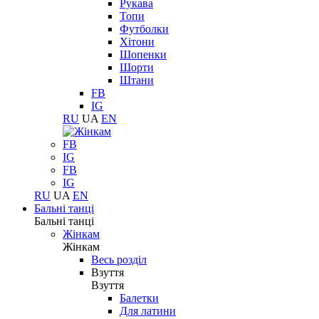
Рукава
Топи
Футболки
Хітони
Шопенки
Шорти
Штани
FB
IG
RU
UA
EN
FB
IG
FB
IG
RU
UA
EN
Бальні танці
Бальні танці
Жінкам
Жінкам
Весь розділ
Взуття
Взуття
Балетки
Для латини