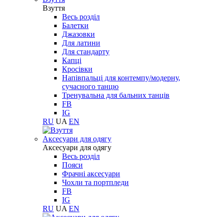
Взуття
Весь розділ
Балетки
Джазовки
Для латини
Для стандарту
Капці
Кросівки
Напівпальці для контемпу/модерну,
сучасного танцю
Тренувальна для бальних танців
FB
IG
RU
UA
EN
Aксесуари для одягу
Aксесуари для одягу
Весь розділ
Пояси
Фрачні аксесуари
Чохли та портпледи
FB
IG
RU
UA
EN