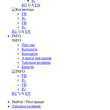
IG
RU
UA
EN
FB
IG
FB
IG
RU
UA
EN
INFO
INFO
Про нас
Каталоги
Контакти
Адреси магазинів
Таблиця розмірів
Бренди
FB
IG
FB
IG
RU
UA
EN
Увійти
/
Реєстрація
Таблиця розмірів