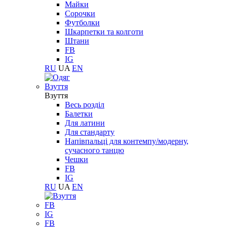
Майки
Сорочки
Футболки
Шкарпетки та колготи
Штани
FB
IG
RU
UA
EN
Взуття
Взуття
Весь розділ
Балетки
Для латини
Для стандарту
Напівпальці для контемпу/модерну,
сучасного танцю
Чешки
FB
IG
RU
UA
EN
FB
IG
FB