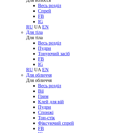
Для волосся
Весь розділ
Спрей
FB
IG
RU
UA
EN
Для тіла
Для тіла
Весь розділ
Пудри
Тонуючий засіб
FB
IG
RU
UA
EN
Для обличчя
Для обличчя
Весь розділ
Вії
Грим
Клей для вій
Пудри
Спонжі
Тон-стік
Фіксуючий спрей
FB