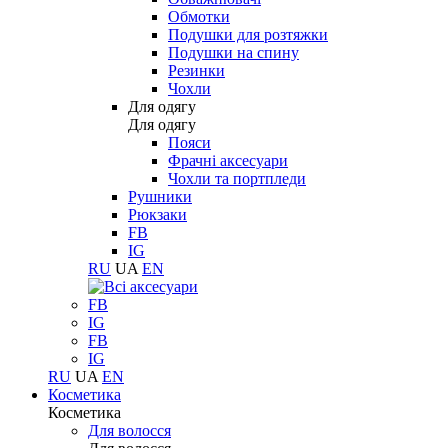
Обмотки
Подушки для розтяжки
Подушки на спину
Резинки
Чохли
Для одягу
Для одягу
Пояси
Фрачні аксесуари
Чохли та портпледи
Рушники
Рюкзаки
FB
IG
RU
UA
EN
FB
IG
FB
IG
RU
UA
EN
Косметика
Косметика
Для волосся