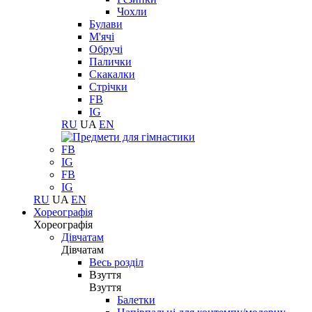
Чохли
Булави
М'ячі
Обручі
Палички
Скакалки
Стрічки
FB
IG
RU
UA
EN
FB
IG
FB
IG
RU
UA
EN
Хореографія
Хореографія
Дівчатам
Дівчатам
Весь розділ
Взуття
Взуття
Балетки