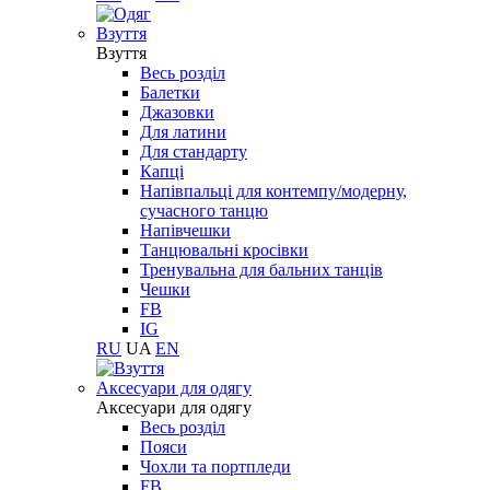
Взуття
Взуття
Весь розділ
Балетки
Джазовки
Для латини
Для стандарту
Капці
Напівпальці для контемпу/модерну,
сучасного танцю
Напівчешки
Танцювальні кросівки
Тренувальна для бальних танців
Чешки
FB
IG
RU
UA
EN
Aксесуари для одягу
Aксесуари для одягу
Весь розділ
Пояси
Чохли та портпледи
FB