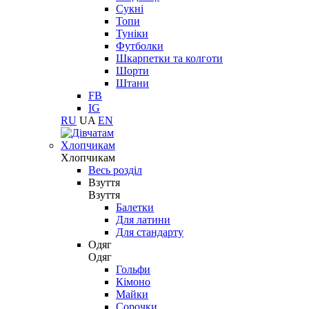
Сукні
Топи
Туніки
Футболки
Шкарпетки та колготи
Шорти
Штани
FB
IG
RU
UA
EN
Хлопчикам
Хлопчикам
Весь розділ
Взуття
Взуття
Балетки
Для латини
Для стандарту
Одяг
Одяг
Гольфи
Кімоно
Майки
Сорочки