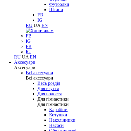
Футболки
Штани
FB
IG
RU
UA
EN
FB
IG
FB
IG
RU
UA
EN
Аксесуари
Аксесуари
Всі аксесуари
Всі аксесуари
Весь розділ
Для взуття
Для волосся
Для гімнастики
Для гімнастики
Карабіни
Котушки
Наколінники
Насоси
Обважнювачі