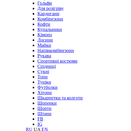
Гольфи
Для розігріву
Кардигани
Комбінезони
Кофти
Купальники
Кімоно
Лосини
Майки
Напівкомбінезони
Рукава
Спортивні костюми
Спідниці
Сукні
Топи
Туніки
Футболки
Хітони
Шкарпетки та колготи
Шопенки
Шорти
Штани
FB
IG
RU
UA
EN