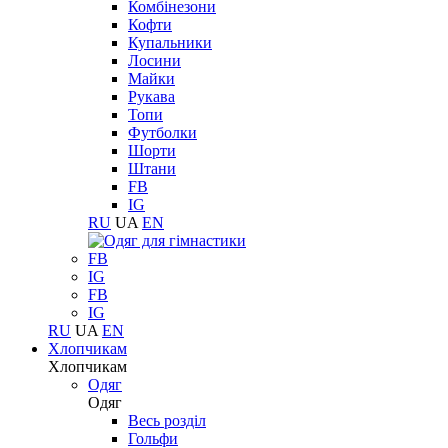
Комбінезони
Кофти
Купальники
Лосини
Майки
Рукава
Топи
Футболки
Шорти
Штани
FB
IG
RU
UA
EN
FB
IG
FB
IG
RU
UA
EN
Хлопчикам
Хлопчикам
Одяг
Одяг
Весь розділ
Гольфи