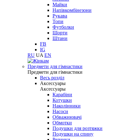
Майки
Напівкомбінезони
Рукава
Топи
Футболки
Шорти
Штани
FB
IG
RU
UA
EN
Предмети для гімнастики
Предмети для гімнастики
Весь розділ
Аксессуары
Аксессуары
Карабіни
Котушки
Наколінники
Насоси
Обважнювачі
Обмотки
Подушки для розтяжки
Подушки на спину
Резинки