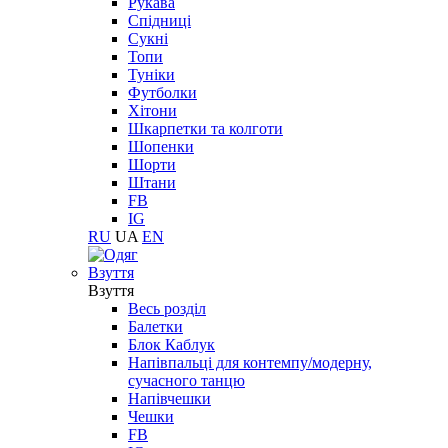
Рукава
Спідниці
Сукні
Топи
Туніки
Футболки
Хітони
Шкарпетки та колготи
Шопенки
Шорти
Штани
FB
IG
RU
UA
EN
Взуття
Взуття
Весь розділ
Балетки
Блок Каблук
Напівпальці для контемпу/модерну,
сучасного танцю
Напівчешки
Чешки
FB