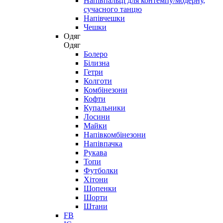
Напівпальці для контемпу/модерну,
сучасного танцю
Напівчешки
Чешки
Одяг
Одяг
Болеро
Білизна
Гетри
Колготи
Комбінезони
Кофти
Купальники
Лосини
Майки
Напівкомбінезони
Напівпачка
Рукава
Топи
Футболки
Хітони
Шопенки
Шорти
Штани
FB