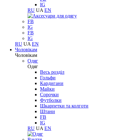
IG
RU
UA
EN
FB
IG
FB
IG
RU
UA
EN
Чоловікам
Чоловікам
Одяг
Одяг
Весь розділ
Гольфи
Кардигани
Майки
Сорочки
Футболки
Шкарпетки та колготи
Штани
FB
IG
RU
UA
EN
Взуття