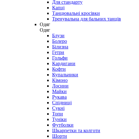
Для стандарту
Капці
Танцювальні кросівки
Тренувальна для бальних танців
Одяг
Одяг
Блузи
Болеро
Білизна
Гетри
Гольфи
Кардигани
Кофти
Купальники
Кімоно
Лосини
Майки
Рукава
Спідниці
Сукні
Топи
Туніки
Футболки
Шкарпетки та колготи
Шорти