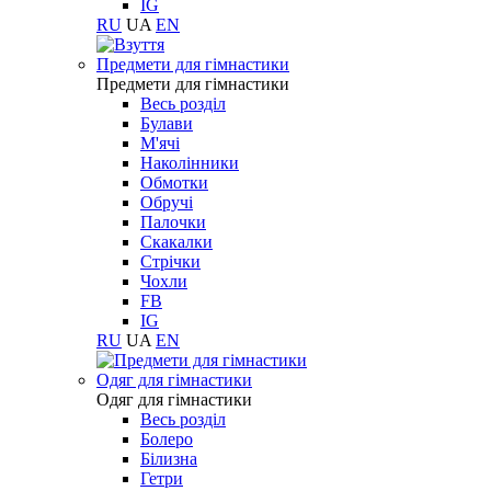
IG
RU
UA
EN
Предмети для гімнастики
Предмети для гімнастики
Весь розділ
Булави
М'ячі
Наколінники
Обмотки
Обручі
Палочки
Скакалки
Стрічки
Чохли
FB
IG
RU
UA
EN
Одяг для гімнастики
Одяг для гімнастики
Весь розділ
Болеро
Білизна
Гетри