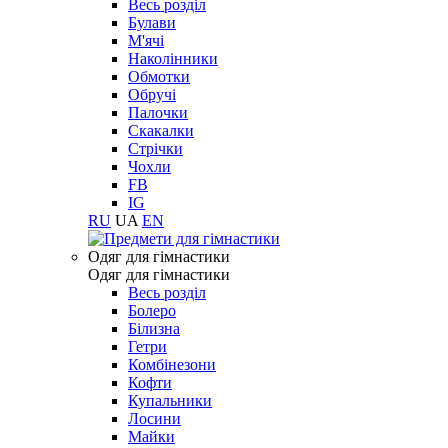
Весь розділ
Булави
М'ячі
Наколінники
Обмотки
Обручі
Палочки
Скакалки
Стрічки
Чохли
FB
IG
RU
UA
EN
Одяг для гімнастики
Одяг для гімнастики
Весь розділ
Болеро
Білизна
Гетри
Комбінезони
Кофти
Купальники
Лосини
Майки