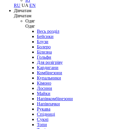
IG
RU
UA
EN
Дівчатам
Дівчатам
Одяг
Одяг
Весь розділ
Бейсики
Блузи
Болеро
Білизна
Гольфи
Для розігріву
Кардигани
Комбінезони
Купальники
Кімоно
Лосини
Майки
Напівкомбінезони
Напівпачки
Рукава
Спідниці
Сукні
Топи