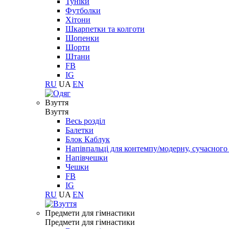
Туніки
Футболки
Хітони
Шкарпетки та колготи
Шопенки
Шорти
Штани
FB
IG
RU
UA
EN
Взуття
Взуття
Весь розділ
Балетки
Блок Каблук
Напівпальці для контемпу/модерну, сучасног
Напівчешки
Чешки
FB
IG
RU
UA
EN
Предмети для гімнастики
Предмети для гімнастики