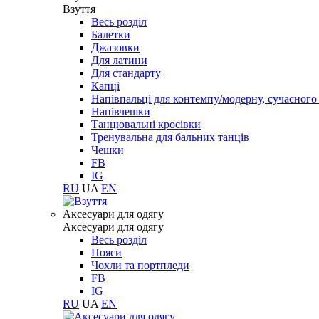
Взуття
Весь розділ
Балетки
Джазовки
Для латини
Для стандарту
Капці
Напівпальці для контемпу/модерну, сучасног
Напівчешки
Танцювальні кросівки
Тренувальна для бальних танців
Чешки
FB
IG
RU
UA
EN
Aксесуари для одягу
Aксесуари для одягу
Весь розділ
Пояси
Чохли та портпледи
FB
IG
RU
UA
EN