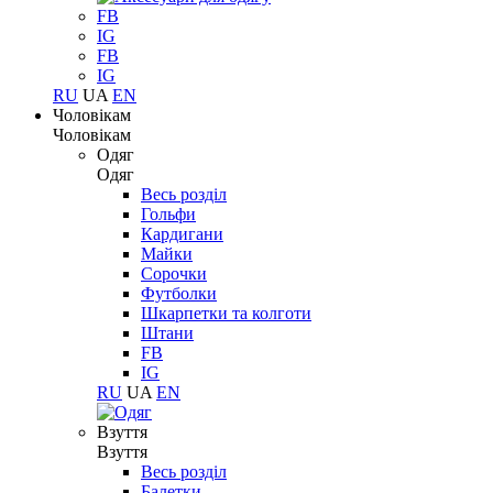
FB
IG
FB
IG
RU
UA
EN
Чоловікам
Чоловікам
Одяг
Одяг
Весь розділ
Гольфи
Кардигани
Майки
Сорочки
Футболки
Шкарпетки та колготи
Штани
FB
IG
RU
UA
EN
Взуття
Взуття
Весь розділ
Балетки