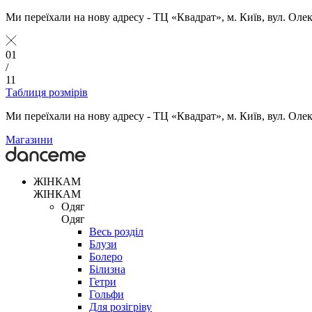
Ми переїхали на нову адресу - ТЦ «Квадрат», м. Київ, вул. Оле
01
/
11
Таблиця розмірів
Ми переїхали на нову адресу - ТЦ «Квадрат», м. Київ, вул. Оле
Магазини
ЖІНКАМ
ЖІНКАМ
Одяг
Одяг
Весь розділ
Блузи
Болеро
Білизна
Гетри
Гольфи
Для розігріву