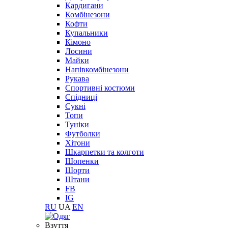
Кардигани
Комбінезони
Кофти
Купальники
Кімоно
Лосини
Майки
Напівкомбінезони
Рукава
Спортивні костюми
Спідниці
Сукні
Топи
Туніки
Футболки
Хітони
Шкарпетки та колготи
Шопенки
Шорти
Штани
FB
IG
RU
UA
EN
Взуття