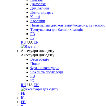
Джазовки
Для латини
Для стандарту
Капці
Кросівки
Напівпальці для контемпу/модерну, сучасног
Тренувальна для бальних танців
FB
IG
RU
UA
EN
Aксесуари для одягу
Aксесуари для одягу
Весь розділ
Пояси
Фрачні аксесуари
Чохли та портпледи
FB
IG
RU
UA
EN
FB
IG
FB