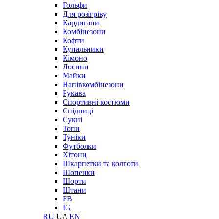
Гольфи
Для розігріву
Кардигани
Комбінезони
Кофти
Купальники
Кімоно
Лосини
Майки
Напівкомбінезони
Рукава
Спортивні костюми
Спідниці
Сукні
Топи
Туніки
Футболки
Хітони
Шкарпетки та колготи
Шопенки
Шорти
Штани
FB
IG
RU
UA
EN