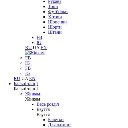
Рукава
Топи
Футболки
Хітони
Шопенки
Шорти
Штани
FB
IG
RU
UA
EN
FB
IG
FB
IG
RU
UA
EN
Бальні танці
Бальні танці
Жінкам
Жінкам
Весь розділ
Взуття
Взуття
Балетки
Для латини