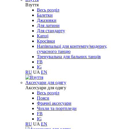
Взуття
Весь розділ
Балетки
Джазовки
Для латини
Для стандарту
Капці
Кросівки
Напівпальці для контемпу/модерну,
сучасного танцю
Тренувальна для бальних танців
FB
IG
RU
UA
EN
Aксесуари для одягу
Aксесуари для одягу
Весь розділ
Пояси
Фрачні аксесуари
Чохли та портпледи
FB
IG
RU
UA
EN