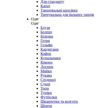
Для стандарту
Капці
Танцювальні кросівки
Тренувальна для бальних танців
Одяг
Одяг
Блузи
Болеро
Білизна
Гетри
Гольфи
Кардигани
Кофти
Купальники
Кімоно
Лосини
Майки
Рукава
Спідниці
Сукні
Топи
Туніки
Футболки
Шкарпетки та колготи
Шорти