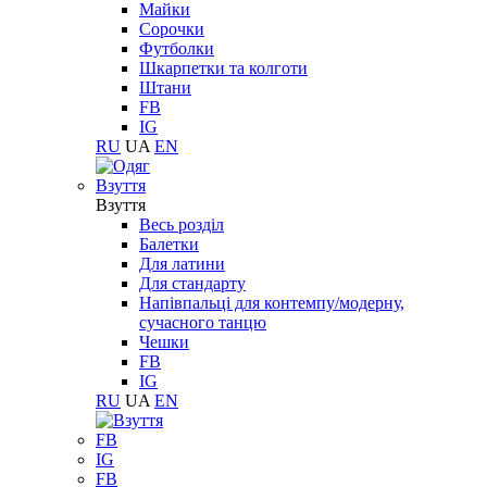
Майки
Сорочки
Футболки
Шкарпетки та колготи
Штани
FB
IG
RU
UA
EN
Взуття
Взуття
Весь розділ
Балетки
Для латини
Для стандарту
Напівпальці для контемпу/модерну,
сучасного танцю
Чешки
FB
IG
RU
UA
EN
FB
IG
FB