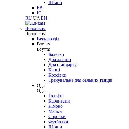
Штани
FB
IG
RU
UA
EN
Чоловікам
Чоловікам
Весь розділ
Взуття
Взуття
Балетки
Для латини
Для стандарту
Капці
Кросівки
Тренувальна для бальних танців
Одяг
Одяг
Гольфи
Кардигани
Кімоно
Майки
Сорочки
Футболки
Штани