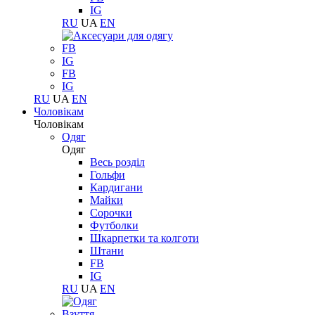
IG
RU
UA
EN
FB
IG
FB
IG
RU
UA
EN
Чоловікам
Чоловікам
Одяг
Одяг
Весь розділ
Гольфи
Кардигани
Майки
Сорочки
Футболки
Шкарпетки та колготи
Штани
FB
IG
RU
UA
EN
Взуття