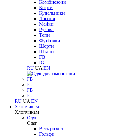
Комбінезони
Кофти
Купальники
Лосини
Майки
Рукава
Топи
Футболки
Шорти
Штани
FB
IG
RU
UA
EN
FB
IG
FB
IG
RU
UA
EN
Хлопчикам
Хлопчикам
Одяг
Одяг
Весь розділ
Гольфи