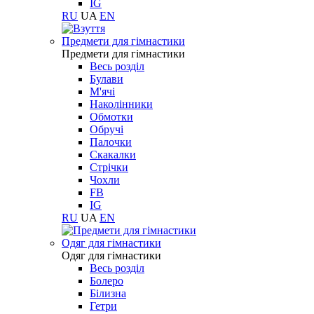
IG
RU
UA
EN
Предмети для гімнастики
Предмети для гімнастики
Весь розділ
Булави
М'ячі
Наколінники
Обмотки
Обручі
Палочки
Скакалки
Стрічки
Чохли
FB
IG
RU
UA
EN
Одяг для гімнастики
Одяг для гімнастики
Весь розділ
Болеро
Білизна
Гетри