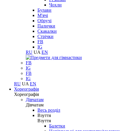
Чохли
Булави
М'ячі
Обручі
Палички
Скакалки
Стрічки
FB
IG
RU
UA
EN
FB
IG
FB
IG
RU
UA
EN
Хореографія
Хореографія
Дівчатам
Дівчатам
Весь розділ
Взуття
Взуття
Балетки