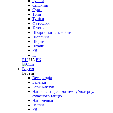
Рукава
Спідниці
Сукні
Топи
Туніки
Футболки
Хітони
Шкарпетки та колготи
Шопенки
Шорти
Штани
FB
IG
RU
UA
EN
Взуття
Взуття
Весь розділ
Балетки
Блок Каблук
Напівпальці для контемпу/модерну,
сучасного танцю
Напівчешки
Чешки
FB