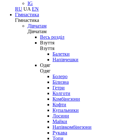
IG
RU
UA
EN
Гімнастика
Гімнастика
Дівчатам
Дівчатам
Весь розділ
Взуття
Взуття
Балетки
Напівчешки
Одяг
Одяг
Болеро
Білизна
Гетри
Колготи
Комбінезони
Кофти
Купальники
Лосини
Майки
Напівкомбінезони
Рукава
Топи