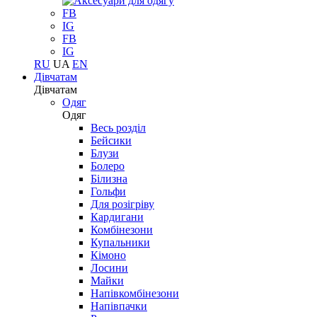
FB
IG
FB
IG
RU
UA
EN
Дівчатам
Дівчатам
Одяг
Одяг
Весь розділ
Бейсики
Блузи
Болеро
Білизна
Гольфи
Для розігріву
Кардигани
Комбінезони
Купальники
Кімоно
Лосини
Майки
Напівкомбінезони
Напівпачки