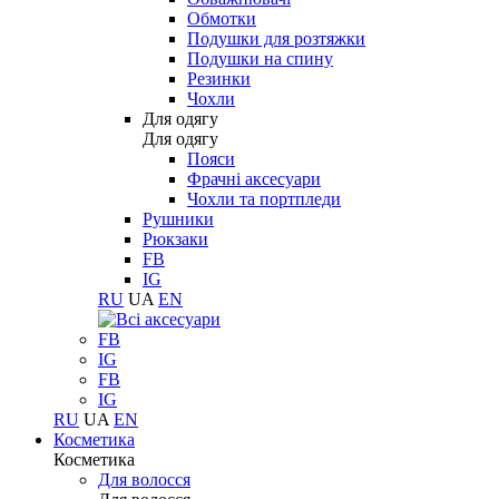
Обмотки
Подушки для розтяжки
Подушки на спину
Резинки
Чохли
Для одягу
Для одягу
Пояси
Фрачні аксесуари
Чохли та портпледи
Рушники
Рюкзаки
FB
IG
RU
UA
EN
FB
IG
FB
IG
RU
UA
EN
Косметика
Косметика
Для волосся