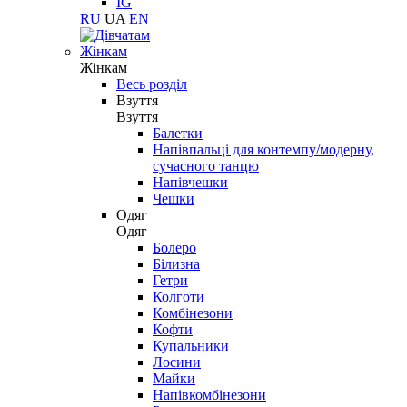
IG
RU
UA
EN
Жінкам
Жінкам
Весь розділ
Взуття
Взуття
Балетки
Напівпальці для контемпу/модерну,
сучасного танцю
Напівчешки
Чешки
Одяг
Одяг
Болеро
Білизна
Гетри
Колготи
Комбінезони
Кофти
Купальники
Лосини
Майки
Напівкомбінезони