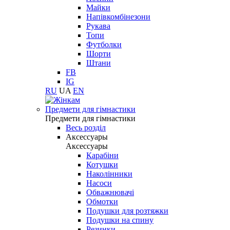
Майки
Напівкомбінезони
Рукава
Топи
Футболки
Шорти
Штани
FB
IG
RU
UA
EN
Предмети для гімнастики
Предмети для гімнастики
Весь розділ
Аксессуары
Аксессуары
Карабіни
Котушки
Наколінники
Насоси
Обважнювачі
Обмотки
Подушки для розтяжки
Подушки на спину
Резинки