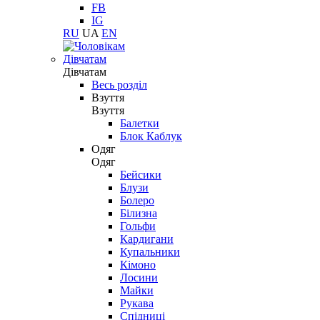
FB
IG
RU
UA
EN
Дівчатам
Дівчатам
Весь розділ
Взуття
Взуття
Балетки
Блок Каблук
Одяг
Одяг
Бейсики
Блузи
Болеро
Білизна
Гольфи
Кардигани
Купальники
Кімоно
Лосини
Майки
Рукава
Спідниці