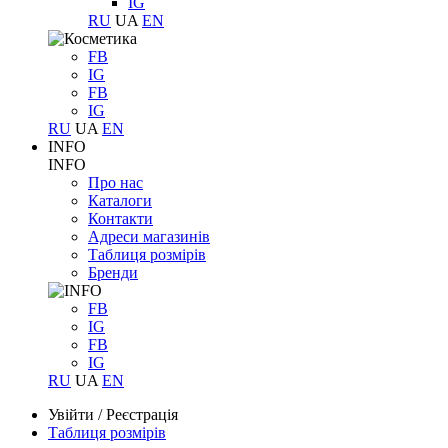
IG
RU
UA
EN
FB
IG
FB
IG
RU
UA
EN
INFO
INFO
Про нас
Каталоги
Контакти
Адреси магазинів
Таблиця розмірів
Бренди
FB
IG
FB
IG
RU
UA
EN
Увійти
/
Реєстрація
Таблиця розмірів