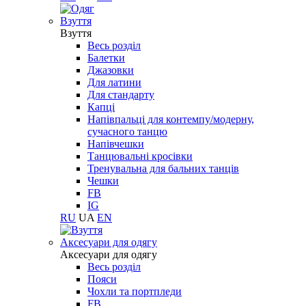
Взуття
Взуття
Весь розділ
Балетки
Джазовки
Для латини
Для стандарту
Капці
Напівпальці для контемпу/модерну,
сучасного танцю
Напівчешки
Танцювальні кросівки
Тренувальна для бальних танців
Чешки
FB
IG
RU
UA
EN
Aксесуари для одягу
Aксесуари для одягу
Весь розділ
Пояси
Чохли та портпледи
FB