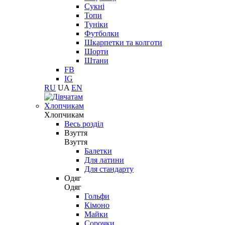
Сукні
Топи
Туніки
Футболки
Шкарпетки та колготи
Шорти
Штани
FB
IG
RU
UA
EN
Хлопчикам
Хлопчикам
Весь розділ
Взуття
Взуття
Балетки
Для латини
Для стандарту
Одяг
Одяг
Гольфи
Кімоно
Майки
Сорочки