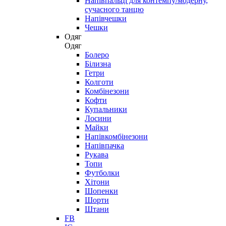
Напівпальці для контемпу/модерну,
сучасного танцю
Напівчешки
Чешки
Одяг
Одяг
Болеро
Білизна
Гетри
Колготи
Комбінезони
Кофти
Купальники
Лосини
Майки
Напівкомбінезони
Напівпачка
Рукава
Топи
Футболки
Хітони
Шопенки
Шорти
Штани
FB