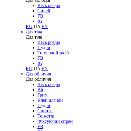
Для волосся
Весь розділ
Спрей
FB
IG
RU
UA
EN
Для тіла
Для тіла
Весь розділ
Пудри
Тонуючий засіб
FB
IG
RU
UA
EN
Для обличчя
Для обличчя
Весь розділ
Вії
Грим
Клей для вій
Пудри
Спонжі
Тон-стік
Фіксуючий спрей
FB