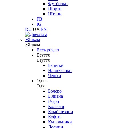
Футболки
Шорти
Штани
FB
IG
RU
UA
EN
Жінкам
Жінкам
Весь розділ
Взуття
Взуття
Балетки
Напівчешки
Чешки
Одяг
Одяг
Болеро
Білизна
Гетри
Колготи
Комбінезони
Кофти
Купальники
Лосини