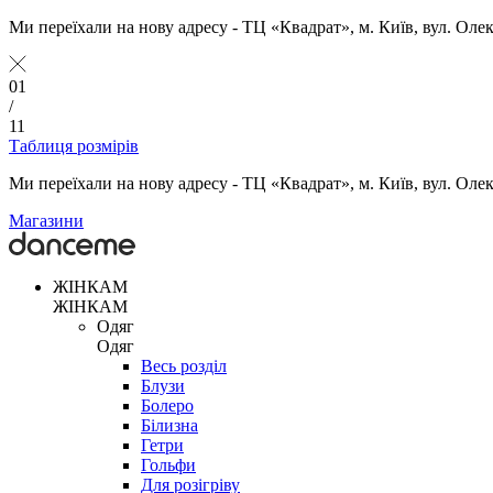
Ми переїхали на нову адресу - ТЦ «Квадрат», м. Київ, вул. Оле
01
/
11
Таблиця розмірів
Ми переїхали на нову адресу - ТЦ «Квадрат», м. Київ, вул. Оле
Магазини
ЖІНКАМ
ЖІНКАМ
Одяг
Одяг
Весь розділ
Блузи
Болеро
Білизна
Гетри
Гольфи
Для розігріву