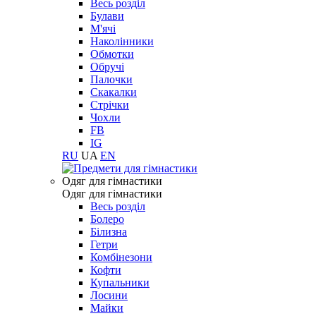
Весь розділ
Булави
М'ячі
Наколінники
Обмотки
Обручі
Палочки
Скакалки
Стрічки
Чохли
FB
IG
RU
UA
EN
Одяг для гімнастики
Одяг для гімнастики
Весь розділ
Болеро
Білизна
Гетри
Комбінезони
Кофти
Купальники
Лосини
Майки