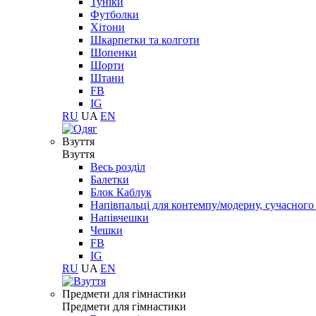
Туніки
Футболки
Хітони
Шкарпетки та колготи
Шопенки
Шорти
Штани
FB
IG
RU
UA
EN
Взуття
Взуття
Весь розділ
Балетки
Блок Каблук
Напівпальці для контемпу/модерну, сучасног
Напівчешки
Чешки
FB
IG
RU
UA
EN
Предмети для гімнастики
Предмети для гімнастики