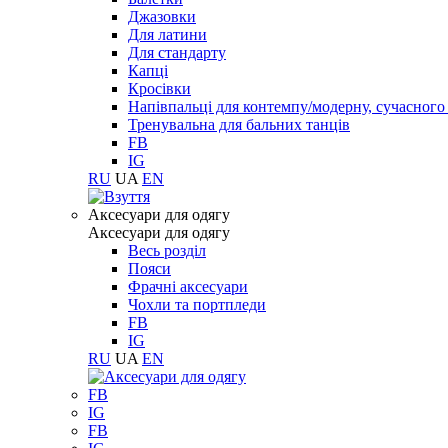
Джазовки
Для латини
Для стандарту
Капці
Кросівки
Напівпальці для контемпу/модерну, сучасног
Тренувальна для бальних танців
FB
IG
RU
UA
EN
Aксесуари для одягу
Aксесуари для одягу
Весь розділ
Пояси
Фрачні аксесуари
Чохли та портпледи
FB
IG
RU
UA
EN
FB
IG
FB