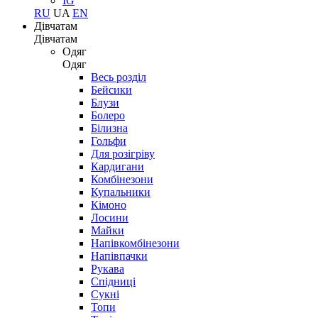
IG
RU
UA
EN
Дівчатам
Дівчатам
Одяг
Одяг
Весь розділ
Бейсики
Блузи
Болеро
Білизна
Гольфи
Для розігріву
Кардигани
Комбінезони
Купальники
Кімоно
Лосини
Майки
Напівкомбінезони
Напівпачки
Рукава
Спідниці
Сукні
Топи