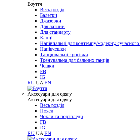
Взуття
Весь розділ
Балетки
Джазовки
Для латини
Для стандарту
Капці
Напівпальці для контемпу/модерну, сучасног
Напівчешки
Танцювальні кросівки
Тренувальна для бальних танців
Чешки
FB
IG
RU
UA
EN
Aксесуари для одягу
Aксесуари для одягу
Весь розділ
Пояси
Чохли та портпледи
FB
IG
RU
UA
EN