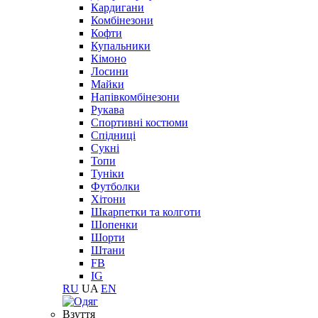
Кардигани
Комбінезони
Кофти
Купальники
Кімоно
Лосини
Майки
Напівкомбінезони
Рукава
Спортивні костюми
Спідниці
Сукні
Топи
Туніки
Футболки
Хітони
Шкарпетки та колготи
Шопенки
Шорти
Штани
FB
IG
RU
UA
EN
Взуття