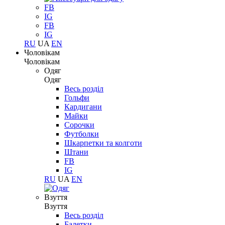
FB
IG
FB
IG
RU
UA
EN
Чоловікам
Чоловікам
Одяг
Одяг
Весь розділ
Гольфи
Кардигани
Майки
Сорочки
Футболки
Шкарпетки та колготи
Штани
FB
IG
RU
UA
EN
Взуття
Взуття
Весь розділ
Балетки