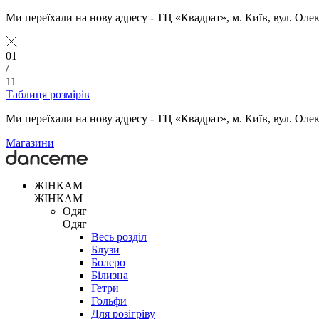
Ми переїхали на нову адресу - ТЦ «Квадрат», м. Київ, вул. Оле
01
/
11
Таблиця розмірів
Ми переїхали на нову адресу - ТЦ «Квадрат», м. Київ, вул. Оле
Магазини
ЖІНКАМ
ЖІНКАМ
Одяг
Одяг
Весь розділ
Блузи
Болеро
Білизна
Гетри
Гольфи
Для розігріву