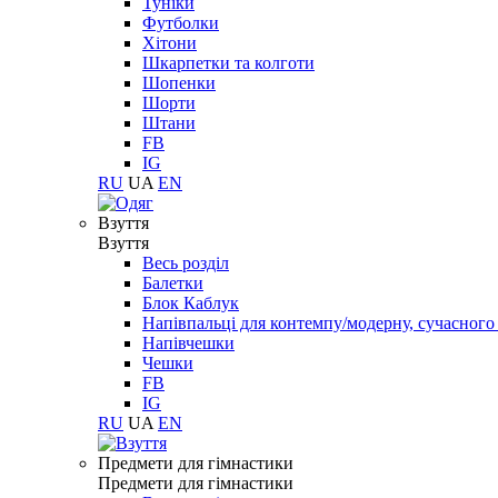
Туніки
Футболки
Хітони
Шкарпетки та колготи
Шопенки
Шорти
Штани
FB
IG
RU
UA
EN
Взуття
Взуття
Весь розділ
Балетки
Блок Каблук
Напівпальці для контемпу/модерну, сучасног
Напівчешки
Чешки
FB
IG
RU
UA
EN
Предмети для гімнастики
Предмети для гімнастики