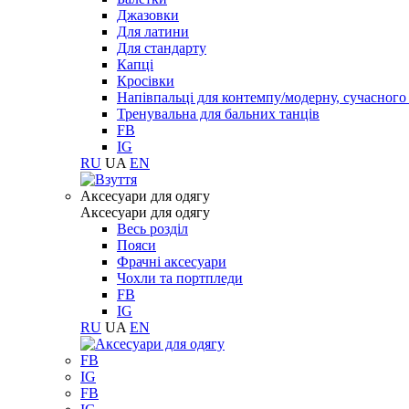
Джазовки
Для латини
Для стандарту
Капці
Кросівки
Напівпальці для контемпу/модерну, сучасног
Тренувальна для бальних танців
FB
IG
RU
UA
EN
Aксесуари для одягу
Aксесуари для одягу
Весь розділ
Пояси
Фрачні аксесуари
Чохли та портпледи
FB
IG
RU
UA
EN
FB
IG
FB