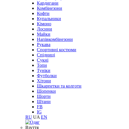
Кардигани
Комбінезони
Кофти
Купальники
Кімоно
Лосини
Майки
Напівкомбінезони
Рукава
Спортивні костюми
Спідниці
Сукні
Топи
Туніки
Футболки
Хітони
Шкарпетки та колготи
Шопенки
Шорти
Штани
FB
IG
RU
UA
EN
Взуття