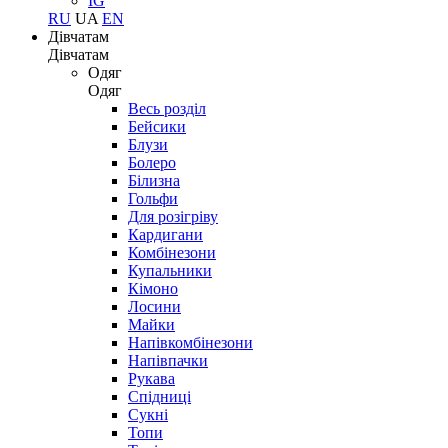
IG
RU
UA
EN
Дівчатам
Дівчатам
Одяг
Одяг
Весь розділ
Бейсики
Блузи
Болеро
Білизна
Гольфи
Для розігріву
Кардигани
Комбінезони
Купальники
Кімоно
Лосини
Майки
Напівкомбінезони
Напівпачки
Рукава
Спідниці
Сукні
Топи