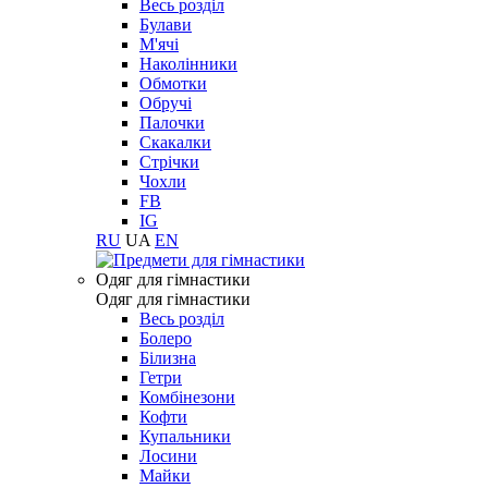
Весь розділ
Булави
М'ячі
Наколінники
Обмотки
Обручі
Палочки
Скакалки
Стрічки
Чохли
FB
IG
RU
UA
EN
Одяг для гімнастики
Одяг для гімнастики
Весь розділ
Болеро
Білизна
Гетри
Комбінезони
Кофти
Купальники
Лосини
Майки