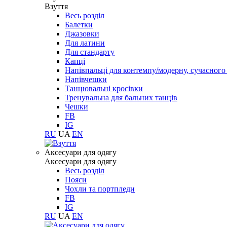
Взуття
Весь розділ
Балетки
Джазовки
Для латини
Для стандарту
Капці
Напівпальці для контемпу/модерну, сучасног
Напівчешки
Танцювальні кросівки
Тренувальна для бальних танців
Чешки
FB
IG
RU
UA
EN
Aксесуари для одягу
Aксесуари для одягу
Весь розділ
Пояси
Чохли та портпледи
FB
IG
RU
UA
EN