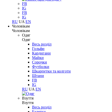
FB
IG
FB
IG
RU
UA
EN
Чоловікам
Чоловікам
Одяг
Одяг
Весь розділ
Гольфи
Кардигани
Майки
Сорочки
Футболки
Шкарпетки та колготи
Штани
FB
IG
RU
UA
EN
Взуття
Взуття
Весь розділ
Балетки