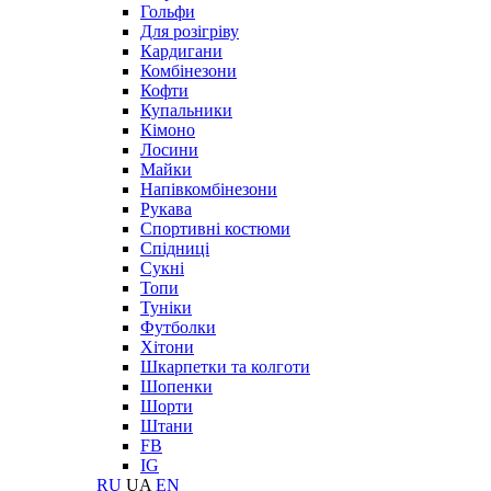
Гольфи
Для розігріву
Кардигани
Комбінезони
Кофти
Купальники
Кімоно
Лосини
Майки
Напівкомбінезони
Рукава
Спортивні костюми
Спідниці
Сукні
Топи
Туніки
Футболки
Хітони
Шкарпетки та колготи
Шопенки
Шорти
Штани
FB
IG
RU
UA
EN