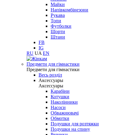
Майки
Напівкомбінезони
Рукава
Топи
Футболки
Шорти
Штани
FB
IG
RU
UA
EN
Предмети для гімнастики
Предмети для гімнастики
Весь розділ
Аксессуары
Аксессуары
Карабіни
Котушки
Наколінники
Насоси
Обважнювачі
Обмотки
Подушки для розтяжки
Подушки на спину
Резинки