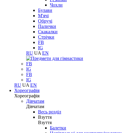
Чохли
Булави
М'ячі
Обручі
Палички
Скакалки
Стрічки
FB
IG
RU
UA
EN
FB
IG
FB
IG
RU
UA
EN
Хореографія
Хореографія
Дівчатам
Дівчатам
Весь розділ
Взуття
Взуття
Балетки