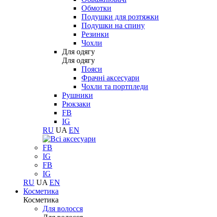
Обмотки
Подушки для розтяжки
Подушки на спину
Резинки
Чохли
Для одягу
Для одягу
Пояси
Фрачні аксесуари
Чохли та портпледи
Рушники
Рюкзаки
FB
IG
RU
UA
EN
FB
IG
FB
IG
RU
UA
EN
Косметика
Косметика
Для волосся