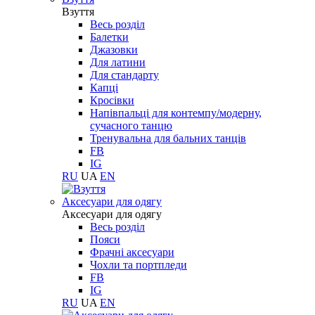
Взуття
Весь розділ
Балетки
Джазовки
Для латини
Для стандарту
Капці
Кросівки
Напівпальці для контемпу/модерну,
сучасного танцю
Тренувальна для бальних танців
FB
IG
RU
UA
EN
Aксесуари для одягу
Aксесуари для одягу
Весь розділ
Пояси
Фрачні аксесуари
Чохли та портпледи
FB
IG
RU
UA
EN