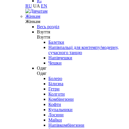
IG
RU
UA
EN
Жінкам
Жінкам
Весь розділ
Взуття
Взуття
Балетки
Напівпальці для контемпу/модерну,
сучасного танцю
Напівчешки
Чешки
Одяг
Одяг
Болеро
Білизна
Гетри
Колготи
Комбінезони
Кофти
Купальники
Лосини
Майки
Напівкомбінезони