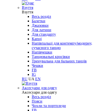
Взуття
Взуття
Весь розділ
Балетки
Джазовки
Для латини
Для стандарту
Капці
Напівпальці для контемпу/модерну,
сучасного танцю
Напівчешки
Танцювальні кросівки
Тренувальна для бальних танців
Чешки
FB
IG
RU
UA
EN
Aксесуари для одягу
Aксесуари для одягу
Весь розділ
Пояси
Чохли та портпледи
FB