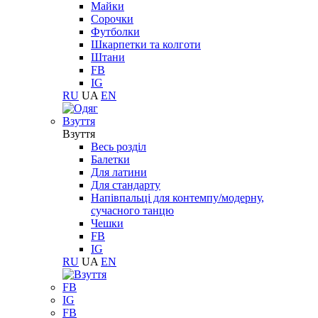
Майки
Сорочки
Футболки
Шкарпетки та колготи
Штани
FB
IG
RU
UA
EN
Взуття
Взуття
Весь розділ
Балетки
Для латини
Для стандарту
Напівпальці для контемпу/модерну,
сучасного танцю
Чешки
FB
IG
RU
UA
EN
FB
IG
FB