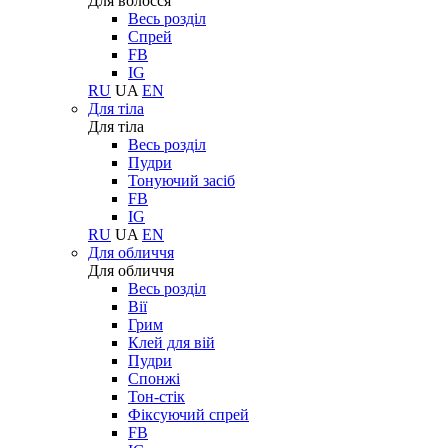
Для волосся
Весь розділ
Спрей
FB
IG
RU
UA
EN
Для тіла
Для тіла
Весь розділ
Пудри
Тонуючий засіб
FB
IG
RU
UA
EN
Для обличчя
Для обличчя
Весь розділ
Вії
Грим
Клей для вій
Пудри
Спонжі
Тон-стік
Фіксуючий спрей
FB