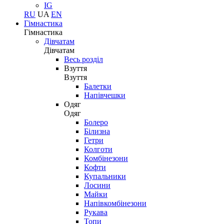
IG
RU
UA
EN
Гімнастика
Гімнастика
Дівчатам
Дівчатам
Весь розділ
Взуття
Взуття
Балетки
Напівчешки
Одяг
Одяг
Болеро
Білизна
Гетри
Колготи
Комбінезони
Кофти
Купальники
Лосини
Майки
Напівкомбінезони
Рукава
Топи