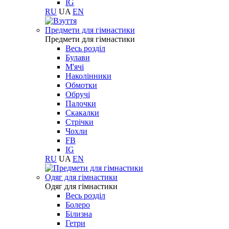
IG
RU
UA
EN
Предмети для гімнастики
Предмети для гімнастики
Весь розділ
Булави
М'ячі
Наколінники
Обмотки
Обручі
Палочки
Скакалки
Стрічки
Чохли
FB
IG
RU
UA
EN
Одяг для гімнастики
Одяг для гімнастики
Весь розділ
Болеро
Білизна
Гетри