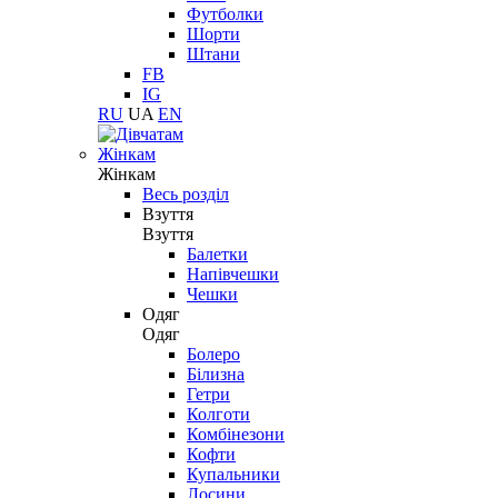
Футболки
Шорти
Штани
FB
IG
RU
UA
EN
Жінкам
Жінкам
Весь розділ
Взуття
Взуття
Балетки
Напівчешки
Чешки
Одяг
Одяг
Болеро
Білизна
Гетри
Колготи
Комбінезони
Кофти
Купальники
Лосини