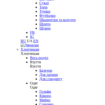
Сукні
Топи
Туніки
Футболки
Шкарпетки та колготи
Шорти
Штани
FB
IG
RU
UA
EN
Хлопчикам
Хлопчикам
Весь розділ
Взуття
Взуття
Балетки
Для латини
Для стандарту
Одяг
Одяг
Гольфи
Кімоно
Майки
Сорочки