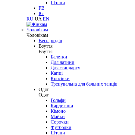
Штани
FB
IG
RU
UA
EN
Чоловікам
Чоловікам
Весь розділ
Взуття
Взуття
Балетки
Для латини
Для стандарту
Капці
Кросівки
Тренувальна для бальних танців
Одяг
Одяг
Гольфи
Кардигани
Кімоно
Майки
Сорочки
Футболки
Штани