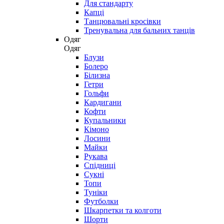
Для стандарту
Капці
Танцювальні кросівки
Тренувальна для бальних танців
Одяг
Одяг
Блузи
Болеро
Білизна
Гетри
Гольфи
Кардигани
Кофти
Купальники
Кімоно
Лосини
Майки
Рукава
Спідниці
Сукні
Топи
Туніки
Футболки
Шкарпетки та колготи
Шорти