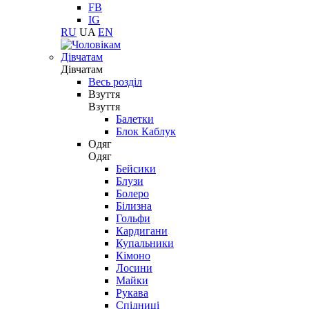
FB
IG
RU
UA
EN
Дівчатам
Дівчатам
Весь розділ
Взуття
Взуття
Балетки
Блок Каблук
Одяг
Одяг
Бейсики
Блузи
Болеро
Білизна
Гольфи
Кардигани
Купальники
Кімоно
Лосини
Майки
Рукава
Спідниці