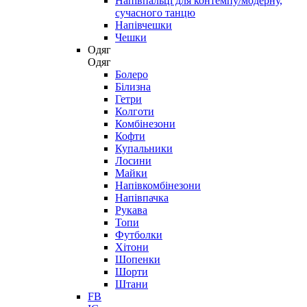
Напівпальці для контемпу/модерну,
сучасного танцю
Напівчешки
Чешки
Одяг
Одяг
Болеро
Білизна
Гетри
Колготи
Комбінезони
Кофти
Купальники
Лосини
Майки
Напівкомбінезони
Напівпачка
Рукава
Топи
Футболки
Хітони
Шопенки
Шорти
Штани
FB