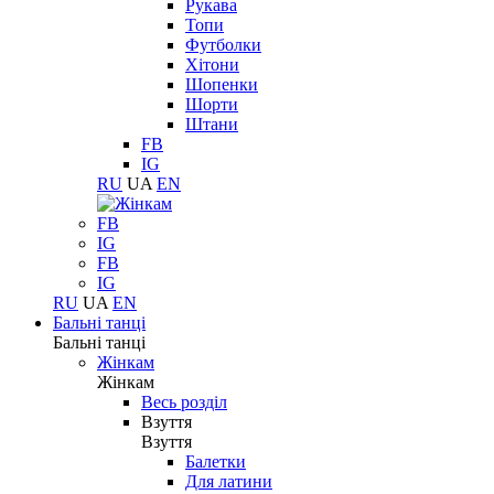
Рукава
Топи
Футболки
Хітони
Шопенки
Шорти
Штани
FB
IG
RU
UA
EN
FB
IG
FB
IG
RU
UA
EN
Бальні танці
Бальні танці
Жінкам
Жінкам
Весь розділ
Взуття
Взуття
Балетки
Для латини