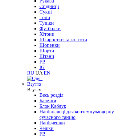
Рукава
Спідниці
Сукні
Топи
Туніки
Футболки
Хітони
Шкарпетки та колготи
Шопенки
Шорти
Штани
FB
IG
RU
UA
EN
Взуття
Взуття
Весь розділ
Балетки
Блок Каблук
Напівпальці для контемпу/модерну,
сучасного танцю
Напівчешки
Чешки
FB