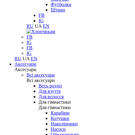
Футболки
Штани
FB
IG
RU
UA
EN
FB
IG
FB
IG
RU
UA
EN
Аксесуари
Аксесуари
Всі аксесуари
Всі аксесуари
Весь розділ
Для взуття
Для волосся
Для гімнастики
Для гімнастики
Карабіни
Котушки
Наколінники
Насоси
Обважнювачі