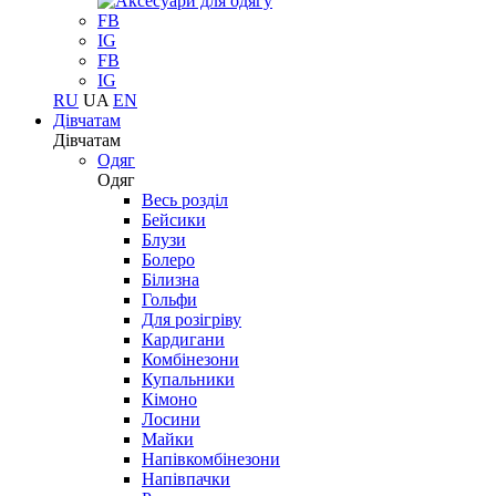
FB
IG
FB
IG
RU
UA
EN
Дівчатам
Дівчатам
Одяг
Одяг
Весь розділ
Бейсики
Блузи
Болеро
Білизна
Гольфи
Для розігріву
Кардигани
Комбінезони
Купальники
Кімоно
Лосини
Майки
Напівкомбінезони
Напівпачки