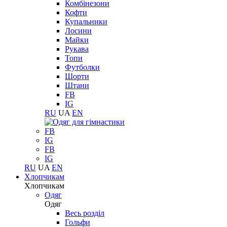
Комбінезони
Кофти
Купальники
Лосини
Майки
Рукава
Топи
Футболки
Шорти
Штани
FB
IG
RU
UA
EN
FB
IG
FB
IG
RU
UA
EN
Хлопчикам
Хлопчикам
Одяг
Одяг
Весь розділ
Гольфи