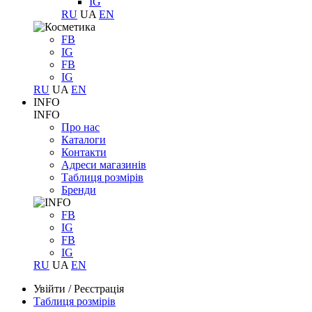
IG
RU
UA
EN
FB
IG
FB
IG
RU
UA
EN
INFO
INFO
Про нас
Каталоги
Контакти
Адреси магазинів
Таблиця розмірів
Бренди
FB
IG
FB
IG
RU
UA
EN
Увійти
/
Реєстрація
Таблиця розмірів