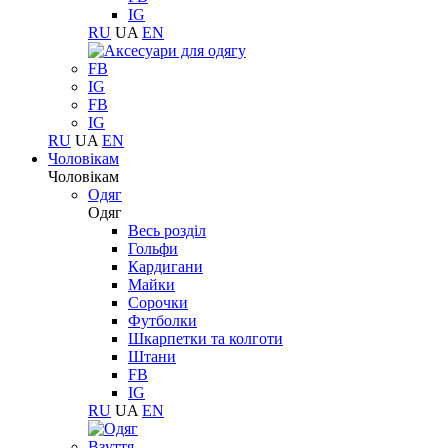
IG
RU
UA
EN
FB
IG
FB
IG
RU
UA
EN
Чоловікам
Чоловікам
Одяг
Одяг
Весь розділ
Гольфи
Кардигани
Майки
Сорочки
Футболки
Шкарпетки та колготи
Штани
FB
IG
RU
UA
EN
Взуття